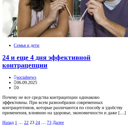
Семья и дети
24 и еще 4 дня эффективной
контрацепции
socialnews
06.09.2025
0
Почему не все средства контрацепции одинаково
эффективны. При всем разнообразии современных
контрацептивов, которые различаются по способу и удобству
применения, влиянию на здоровье, экономичности и даже […]
Пагинация
Назад
1
…
22
23
24
…
73
Далее