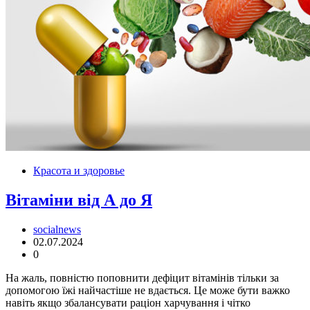
Красота и здоровье
Вітаміни від А до Я
socialnews
02.07.2024
0
На жаль, повністю поповнити дефіцит вітамінів тільки за
допомогою їжі найчастіше не вдається. Це може бути важко
навіть якщо збалансувати раціон харчування і чітко