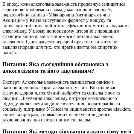
В епоху, коли алкогольна залежність продовжує залишатися
серйозною проблемою громадської охорони здоров’я,
наркологічна клініка «Міжнародна Антинаркотична
Асоціація» у Києві виступає як форпост у пошуку та
впровадженні інноваційних та ефективних методів лікування
алкоголізму. У цьому доповненому інтерв’ю з провідним
фахівцем клініки, ми заглибимося в деталі алкогольної
залежності і досліджуємо передові практики та життєво
важливі поради для тих, хто прагне життя без спиртних
напоїв.
Питання: Яка сьогоднішня обстановка з
алкоголізмом та його лікуванням?
Експерт: Алкогольна залежність залишається однією з
найпоширеніших форм залежності у світі. Він підриває
фізичне здоров’я, психічний добробут та соціальне життя
людини. Лікування алкоголізму потребує комплексного
підходу, включаючи медичне втручання, психотерапію та
соціальну підтримку. У Києві та інших містах зростає кількість
клінік та програм, спрямованих на лікування даного
захворювання, що є позитивним сигналом.
Питання: Які методи лікування алкоголізму ви б