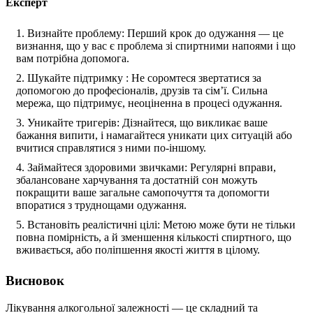
Експерт
Визнайте проблему: Перший крок до одужання — це
визнання, що у вас є проблема зі спиртними напоями і що
вам потрібна допомога.
Шукайте підтримку : Не соромтеся звертатися за
допомогою до професіоналів, друзів та сім’ї. Сильна
мережа, що підтримує, неоціненна в процесі одужання.
Уникайте тригерів: Дізнайтеся, що викликає ваше
бажання випити, і намагайтеся уникати цих ситуацій або
вчитися справлятися з ними по-іншому.
Займайтеся здоровими звичками: Регулярні вправи,
збалансоване харчування та достатній сон можуть
покращити ваше загальне самопочуття та допомогти
впоратися з труднощами одужання.
Встановіть реалістичні цілі: Метою може бути не тільки
повна помірність, а й зменшення кількості спиртного, що
вживається, або поліпшення якості життя в цілому.
Висновок
Лікування алкогольної залежності — це складний та