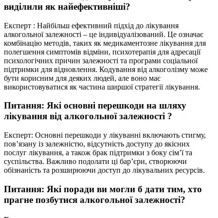
виділили як найефективніші?
Експерт : Найбільш ефективний підхід до лікування
алкогольної залежності – це індивідуалізований. Це означає
комбінацію методів, таких як медикаментозне лікування для
полегшення симптомів відміни, психотерапія для адресації
психологічних причин залежності та програми соціальної
підтримки для відновлення. Кодування від алкоголізму може
бути корисним для деяких людей, але воно має
використовуватися як частина ширшої стратегії лікування.
Питання: Які основні перешкоди на шляху
лікування від алкогольної залежності ?
Експерт: Основні перешкоди у лікуванні включають стигму,
пов’язану із залежністю, відсутність доступу до якісних
послуг лікування, а також брак підтримки з боку сім’ї та
суспільства. Важливо подолати ці бар’єри, створюючи
обізнаність та розширюючи доступ до лікувальних ресурсів.
Питання: Які поради ви могли б дати тим, хто
прагне позбутися алкогольної залежності?