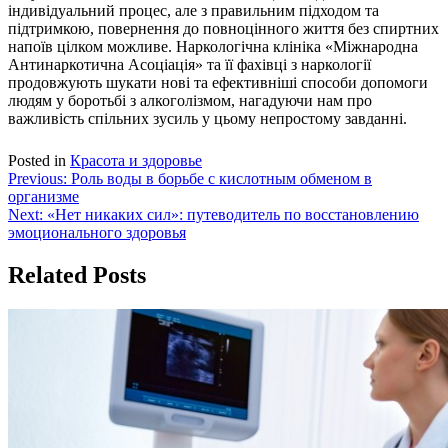
індивідуальний процес, але з правильним підходом та
підтримкою, повернення до повноцінного життя без спиртних
напоїв цілком можливе. Наркологічна клініка «Міжнародна
Антинаркотична Асоціація» та її фахівці з наркології
продовжують шукати нові та ефективніші способи допомоги
людям у боротьбі з алкоголізмом, нагадуючи нам про
важливість спільних зусиль у цьому непростому завданні.
Posted in
Красота и здоровье
Навигация
Previous:
Роль воды в борьбе с кислотным обменом в
организме
по
Next:
«Нет никаких сил»: путеводитель по восстановлению
записям
эмоционального здоровья
Related Posts