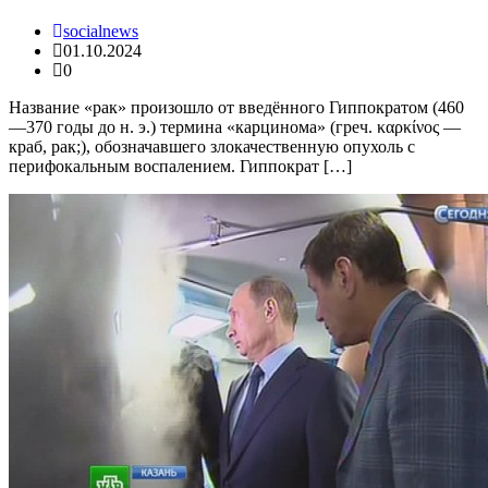
socialnews
01.10.2024
0
Название «рак» произошло от введённого Гиппократом (460
—370 годы до н. э.) термина «карцинома» (греч. καρκίνος —
краб, рак;), обозначавшего злокачественную опухоль с
перифокальным воспалением. Гиппократ […]