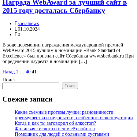
Награда WebAward за лучший сайт в
2015 году досталась Сбербанку
socialnews
01.10.2024
0
В ходе церемонии награждения международной премией
WebAward 2015 лучшим в номинации «Bank Standard of
Excellence» был признан сайт Сбербанка www.sberbank.ru При
определении лауреата в номинации […]
Пагинация
Назад
1
…
40
41
записей
Поиск
Поиск
Свежие записи
Какие съемные протезы лучше: разновидности,
преимущества и недостатки, особенности эксплуатации
Когда и как ты заговорил об алкостоп?
Фолиевая кислота и в чем её свойства
Помощник для людей с больными суставами