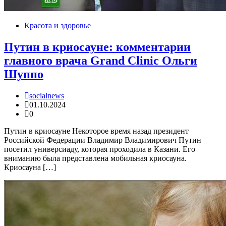
Красота и здоровье
Путин в криосауне: комментарии
главного врача Grand Clinic Ольги
Шуппо
socialnews
01.10.2024
0
Путин в криосауне Некоторое время назад президент
Российской Федерации Владимир Владимирович Путин
посетил универсиаду, которая проходила в Казани. Его
вниманию была представлена мобильная криосауна.
Криосауна […]