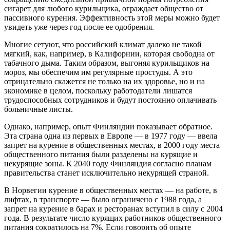
сигарет для любого курильщика, ограждает общество от
пассивного курения. Эффективность этой меры можно будет
увидеть уже через год после ее одобрения.
Многие сетуют, что российский климат далеко не такой
мягкий, как, например, в Калифорнии, которая свободна от
табачного дыма. Таким образом, выгоняя курильщиков на
мороз, мы обеспечим им регулярные простуды. А это
отрицательно скажется не только на их здоровье, но и на
экономике в целом, поскольку работодатели лишатся
трудоспособных сотрудников и будут постоянно оплачивать
больничные листы.
Однако, например, опыт Финляндии показывает обратное.
Эта страна одна из первых в Европе — в 1977 году — ввела
запрет на курение в общественных местах, в 2000 году места
общественного питания были разделены на курящие и
некурящие зоны. К 2040 году Финляндия согласно планам
правительства станет исключительно некурящей страной.
В Норвегии курение в общественных местах — на работе, в
лифтах, в транспорте — было ограничено с 1988 года, а
запрет на курение в барах и ресторанах вступил в силу с 2004
года. В результате число курящих работников общественного
питания сократилось на 7%. Если говорить об опыте