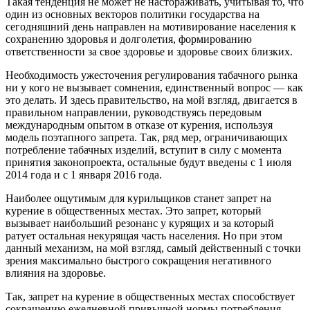
Такая тенденция не может не настораживать, учитывая то, что
один из основных векторов политики государства на
сегодняшний день направлен на мотивирование населения к
сохранению здоровья и долголетия, формированию
ответственности за свое здоровье и здоровье своих близких.
Необходимость ужесточения регулирования табачного рынка
ни у кого не вызывает сомнения, единственный вопрос — как
это делать. И здесь правительство, на мой взгляд, двигается в
правильном направлении, руководствуясь передовым
международным опытом в отказе от курения, используя
модель поэтапного запрета. Так, ряд мер, ограничивающих
потребление табачных изделий, вступит в силу с момента
принятия законопроекта, остальные будут введены с 1 июля
2014 года и с 1 января 2016 года.
Наиболее ощутимым для курильщиков станет запрет на
курение в общественных местах. Это запрет, который
вызывает наибольший резонанс у курящих и за который
ратует остальная некурящая часть населения. Но при этом
данный механизм, на мой взгляд, самый действенный с точки
зрения максимально быстрого сокращения негативного
влияния на здоровье.
Так, запрет на курение в общественных местах способствует
сокращению ежедневной привычной нормы потребления