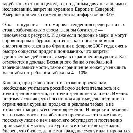
зарубежных стран в целом, то, по данным двух независимых
исследований, запрет на курение в Европе и Северной
Америке привел к снижению числа инфарктов до 33%.
Отказ от курения — это мировая тенденция среди развитых
стран, заботящихся о своем главном богатстве —
человеческих ресурсах. И даже если подобные меры и могут
спровоцировать бурные протесты, как после принятия
аналогичного закона во Франции в феврале 2007 года, очень
быстро общество придет к пониманию, что запреты —
единственная действенная мера в ограничении курения. Как
отмечается в докладе Всемирного банка о глобальной
табачной зависимости, такое ограничение может уменьшить
масштабы потребления табака на 4—10%.
Конечно, при реализации этого законопроекта нам
необходимо учитывать российскую действительность и с
точки зрения климата, и с точки зрения менталитета. Именно
поэтому я считаю, что России подходит модель поэтапного
ограничения курения, продажи и рекламы табака, а не
тотальный запрет всего единовременно. И широкий резонанс
так называемого антитабачного проекта — это тоже плюс,
поскольку люди о нем знают, его обсуждают и постепенно
привыкают к мысли, что курить все-таки не везде можно.
Уверен, что бизнес, да и сами граждане смогут адаптироваться