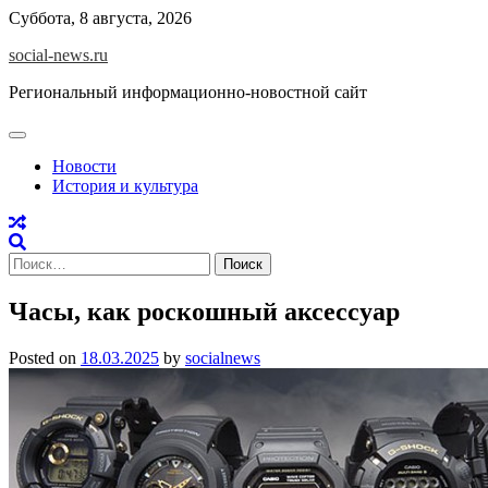
Skip
Суббота, 8 августа, 2026
to
social-news.ru
content
Региональный информационно-новостной сайт
Новости
История и культура
Найти:
Часы, как роскошный аксессуар
Posted on
18.03.2025
by
socialnews