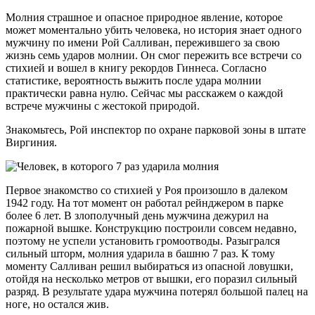
Молния страшное и опасное природное явление, которое
может моментально убить человека, но история знает одного
мужчину по имени Рой Салливан, пережившего за свою
жизнь семь ударов молнии. Он смог пережить все встречи со
стихией и вошел в книгу рекордов Гиннеса. Согласно
статистике, вероятность выжить после удара молнии
практически равна нулю. Сейчас мы расскажем о каждой
встрече мужчины с жестокой природой.
Знакомьтесь, Рой инспектор по охране парковой зоны в штате
Виргиния.
Первое знакомство со стихией у Роя произошло в далеком
1942 году. На тот момент он работал рейнджером в парке
более 6 лет. В злополучный день мужчина дежурил на
пожарной вышке. Конструкцию построили совсем недавно,
поэтому не успели установить громоотводы. Разыгрался
сильный шторм, молния ударила в башню 7 раз. К тому
моменту Салливан решил выбираться из опасной ловушки,
отойдя на несколько метров от вышки, его поразил сильный
разряд. В результате удара мужчина потерял большой палец на
ноге, но остался жив.