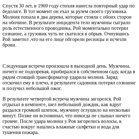
Спустя 30 лет, в 1969 году стихия нанесла повторный удар по
бедолаге. В тот момент он ехал за рулем своего грузовика.
Молния попала в два дерева, которые стояли с обоих сторон
на обочине. В результате инцидента тело мужчины сыграло
роль естественного проводника. Рой моментально потерял
сознание, а грузовик чуть не скатился в обрыв. Очнувшись
Рой заметил ,что на его лице обгорели ресницы и исчезли
брови.
Следующая встреча произошла в выходной день. Мужчина,
ничего не подозревая, прибирался в собственном саду, когда в
рядом стоящий трансформатор ударила молния. Заряд
отскочил ему в плечо, в результате садовник потерял сознание
и получил небольшой ожог.
В результате четвертой встреча мужчина загорелся. Рой
отдыхал в кемпинге, шел небольшой дождик, как вдруг
раздался громкий шлепок, мужчину оглушило на несколько
минут. Позже он вспоминал, что никогда не слышал ничего
громче. После удара молнии у Роя загорелись волосы, к
счастью вокруг нашлись влажные салфетки и вода для
тушения пожара.