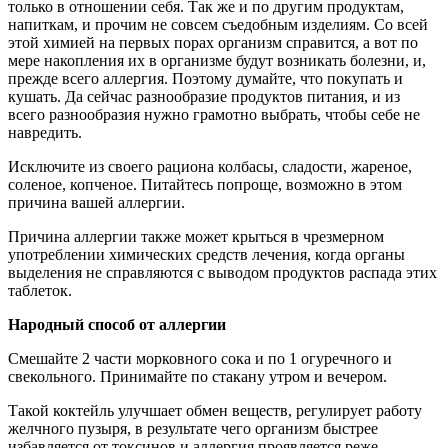
только в отношении себя. Так же и по другим продуктам,
напиткам, и прочим не совсем съедобным изделиям. Со всей
этой химией на первых порах организм справится, а вот по
мере накопления их в организме будут возникать болезни, и,
прежде всего аллергия. Поэтому думайте, что покупать и
кушать. Да сейчас разнообразие продуктов питания, и из
всего разнообразия нужно грамотно выбрать, чтобы себе не
навредить.
Исключите из своего рациона колбасы, сладости, жареное,
соленое, копченое. Питайтесь попроще, возможно в этом
причина вашей аллергии.
Причина аллергии также может крыться в чрезмерном
употреблении химических средств лечения, когда органы
выделения не справляются с выводом продуктов распада этих
таблеток.
Народный способ от аллергии
Смешайте 2 части морковного сока и по 1 огуречного и
свекольного. Принимайте по стакану утром и вечером.
Такой коктейль улучшает обмен веществ, регулирует работу
желчного пузыря, в результате чего организм быстрее
избавляется от токсинов и аллергия проявляется реже.