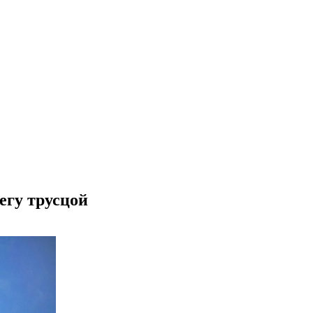
егу трусцой