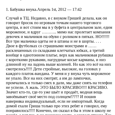
Бабушка внука.
Апрель 1st, 2012 — 17:42
Случай в ТЦ. Недавно, я с внуком Гришей делала, как он
говорит бросок по игровым точкам нашего торгового
центра, и вот стоим мы в у буфета в центральном зале, едим
мороженое, и вдруг ……….. мимо нас пролетает компания
девочек и мальчиков на обуви с роликом в пятках. НО!!!!!!
Все три мальчика одеты не в штаны и не в шорты. . . .
Двое в футболках со страшными монстрами и ……
расклешенных со складками клетчатых юбках, а третий
вообще в однотонном платье, верх как мальчиковая рубашка
с короткими рукавами, нагрудные косые карманы, и низ
длинной ну на ладонь выше коленей. Но как это всё на них
смотрелось!!!!! Дети стройные, высокие, на головах у
каждого платок-вандана. У меня и у внука чуть мороженое
не упало. Все на них смотрят, а им до лампочки,
промчались и только смех в дали, мы даже снять на телефон
не успели. А жаль. ЭТО БЫЛО КРАСИВО!!!! КРАСИВО.
Значит кто-то, где-то уже шьёт и продаёт, модная вещь
завоёвывает своё место под солнцем!???? И пошив
наверняка индивидуальный, если не импортный. Когда
домой ехали Гриша только про этих ребят и говорил, ему
понравилось!!!!! Конечно, он сказал я бы в этом в школу не