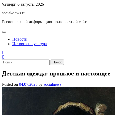
Skip
Четверг, 6 августа, 2026
to
social-news.ru
content
Региональный информационно-новостной сайт
Новости
История и культура
Найти:
Детская одежда: прошлое и настоящее
Posted on
04.07.2025
by
socialnews