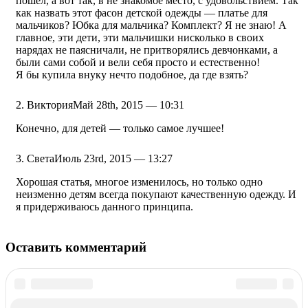
пошёл, а вот так, в не знакомое место, с удовольствием. Так
как назвать этот фасон детской одежды — платье для
мальчиков? Юбка для мальчика? Комплект? Я не знаю! А
главное, эти дети, эти мальчишки нисколько в своих
нарядах не паясничали, не притворялись девчонками, а
были сами собой и вели себя просто и естественно!
Я бы купила внуку нечто подобное, да где взять?
Виктория
Май 28th, 2015 — 10:31
Конечно, для детей — только самое лучшее!
Света
Июль 23rd, 2015 — 13:27
Хорошая статья, многое изменилось, но только одно
неизменно детям всегда покупают качественную одежду. И
я придерживаюсь данного принципа.
Оставить комментарий