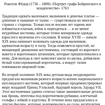
Рокотов Фёдор (1736 – 1809) «Портрет графа Бобринского в
младенчестве» 1763
Традиция одевать маленьких мальчиков в девичьи платья —
длинные и пышные от талии — существовала во многих
странах с старины. Только после восьми лет парень мог
избавиться платьев, юбок и переодеться … в не менее
неудобные костюмы, которые точно копировали одежда
взрослого мужчины его сословия. В конце XVIII — начале
XIX века начинает возникать одежда для мальчиков,
адекватная возрасту и полу. Тогда появляется простой, не
мешающий движению костюмчики, состоящий из короткого
жакета и коротеньких штанишек, которые пришпиливались к
нему. Для выхода в свет комплект шили из шелка, добавляли
белый плиссированный воротничок, а вокруг талии
повязывали широкий пояс.
Во второй половине XIX века детская мода неоднократно
предлагала мальчикам разного возраста копию национального
шотландского костюма, который впервые продемонстрировал
миру младший Принц Уэльский, будущий король Эдуард VII.
Этот костюмчики удачно сочетал такие занимательные детали,
как брошь, ленточка под воротничком рубашки, клетчатый
гольфы с юбкой и курточку. В течение века предлагались и
другие фасоны, которые задерживались на годы десятилетия.