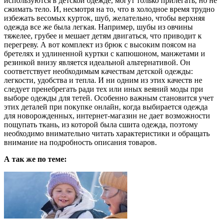
используются в детской одежде, могут только прилегать, но не
сжимать тело. И, несмотря на то, что в холодное время трудно
избежать весомых курток, шуб, желательно, чтобы верхняя
одежда все же была легкая. Например, шубы из овчины
тяжелее, грубее и мешает детям двигаться, что приводит к
перегреву. А вот комплект из брюк с высоким поясом на
бретелях и удлиненной куртки с капюшоном, манжетами и
резинкой внизу является идеальной альтернативой. Он
соответствует необходимым качествам детской одежды:
легкости, удобства и тепла. И ни одним из этих качеств не
следует пренебрегать ради тех или иных веяний моды при
выборе одежды для тетей. Особенно важным становится учет
этих деталей при покупке онлайн, когда выбирается одежда
для новорожденных, интернет-магазин не дает возможности
пощупать ткань, из которой была сшита одежда, поэтому
необходимо внимательно читать характеристики и обращать
внимание на подробность описания товаров.
А так же по теме: