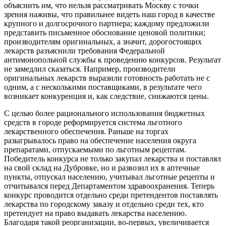
объяснить им, что нельзя рассматривать Москву с точки
зрения наживы, что правильнее видеть наш город в качестве
крупного и долгосрочного партнера; каждому предложили
представить письменное обоснование ценовой политики;
производителям оригинальных, а значит, дорогостоящих
лекарств разъяснили требования Федеральной
антимонопольной службы к проведению конкурсов. Результат
не замедлил сказаться. Например, производители
оригинальных лекарств выразили готовность работать не с
одним, а с несколькими поставщиками, в результате чего
возникает конкуренция и, как следствие, снижаются цены.
С целью более рационального использования бюджетных
средств в городе реформируется система льготного
лекарственного обеспечения. Раньше на торгах
разыгрывалось право на обеспечение населения округа
препаратами, отпускаемыми по льготным рецептам.
Победитель конкурса не только закупал лекарства и поставлял
на свой склад на Дубровке, но и развозил их в аптечные
пункты, отпускал населению, учитывал льготные рецепты и
отчитывался перед Департаментом здравоохранения. Теперь
конкурс проводится отдельно среди претендентов поставлять
лекарства по городскому заказу и отдельно среди тех, кто
претендует на право выдавать лекарства населению.
Благодаря такой реорганизации, во-первых, увеличивается