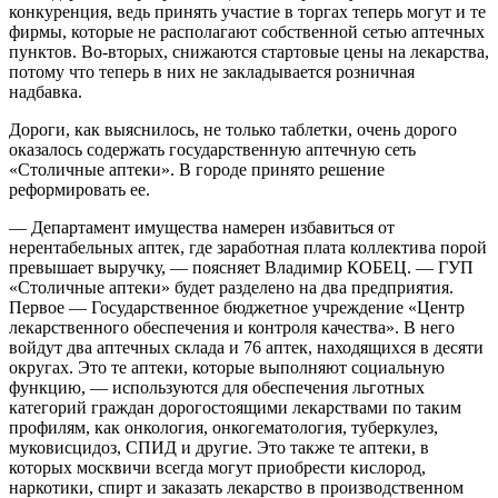
конкуренция, ведь принять участие в торгах теперь могут и те
фирмы, которые не располагают собственной сетью аптечных
пунктов. Во-вторых, снижаются стартовые цены на лекарства,
потому что теперь в них не закладывается розничная
надбавка.
Дороги, как выяснилось, не только таблетки, очень дорого
оказалось содержать государственную аптечную сеть
«Столичные аптеки». В городе принято решение
реформировать ее.
— Департамент имущества намерен избавиться от
нерентабельных аптек, где заработная плата коллектива порой
превышает выручку, — поясняет Владимир КОБЕЦ. — ГУП
«Столичные аптеки» будет разделено на два предприятия.
Первое — Государственное бюджетное учреждение «Центр
лекарственного обеспечения и контроля качества». В него
войдут два аптечных склада и 76 аптек, находящихся в десяти
округах. Это те аптеки, которые выполняют социальную
функцию, — используются для обеспечения льготных
категорий граждан дорогостоящими лекарствами по таким
профилям, как онкология, онкогематология, туберкулез,
муковисцидоз, СПИД и другие. Это также те аптеки, в
которых москвичи всегда могут приобрести кислород,
наркотики, спирт и заказать лекарство в производственном