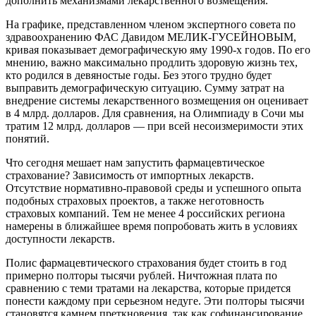
дополнить механизмами лекарственного возмещения.
На графике, представленном членом экспертного совета по
здравоохранению ФАС Давидом МЕЛИК-ГУСЕЙНОВЫМ,
кривая показывает демографическую яму 1990-х годов. По его
мнению, важно максимально продлить здоровую жизнь тех,
кто родился в девяностые годы. Без этого трудно будет
выправить демографическую ситуацию. Сумму затрат на
внедрение системы лекарственного возмещения он оценивает
в 4 млрд. долларов. Для сравнения, на Олимпиаду в Сочи мы
тратим 12 млрд. долларов — при всей несоизмеримости этих
понятий.
Что сегодня мешает нам запустить фармацевтическое
страхование? Зависимость от импортных лекарств.
Отсутствие нормативно-правовой среды и успешного опыта
подобных страховых проектов, а также неготовность
страховых компаний. Тем не менее 4 российских региона
намерены в ближайшее время попробовать жить в условиях
доступности лекарств.
Полис фармацевтического страхования будет стоить в год
примерно полторы тысячи рублей. Ничтожная плата по
сравнению с теми тратами на лекарства, которые придется
понести каждому при серьезном недуге. Эти полторы тысячи
становятся камнем преткновения, так как софинансирование