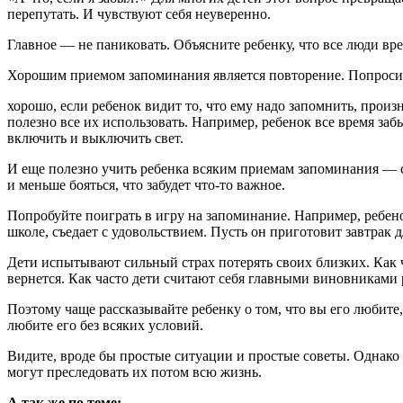
перепутать. И чувствуют себя неуверенно.
Главное — не паниковать. Объясните ребенку, что все люди вре
Хорошим приемом запоминания является повторение. Попросите 
хорошо, если ребенок видит то, что ему надо запомнить, про
полезно все их использовать. Например, ребенок все время забы
включить и выключить свет.
И еще полезно учить ребенка всяким приемам запоминания — с
и меньше бояться, что забудет что-то важное.
Попробуйте поиграть в игру на запоминание. Например, ребенок
школе, съедает с удовольствием. Пусть он приготовит завтрак д
Дети испытывают сильный страх потерять своих близких. Как ча
вернется. Как часто дети считают себя главными виновниками р
Поэтому чаще рассказывайте ребенку о том, что вы его любите, 
любите его без всяких условий.
Видите, вроде бы простые ситуации и простые советы. Однако 
могут преследовать их потом всю жизнь.
А так же по теме: