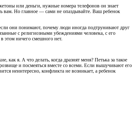
 жетоны или деньги, нужные номера телефонов он знает
ть вам. Но главное — сами не опаздывайте. Ваш ребенок
 если они понимают, почему люди иногда подтрунивают друг
язанные с религиозными убеждениями человека, с его
в этом ничего смешного нет.
ие, как я. А что делать, когда дразнят меня? Петька за такое
прозвище и посмеяться вместе со всеми. Если вышучивают его
овится неинтересно, конфликта не возникает, а ребенок