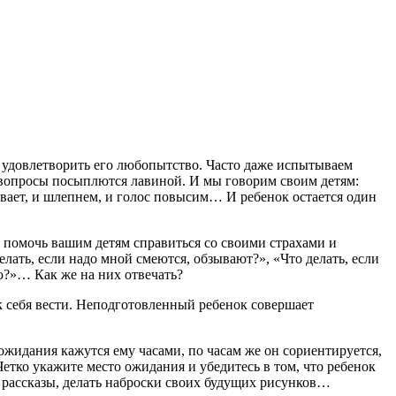
ы удовлетворить его любопытство. Часто даже испытываем
о вопросы посыплются лавиной. И мы говорим своим детям:
ывает, и шлепнем, и голос повысим… И ребенок остается один
а помочь вашим детям справиться со своими страхами и
елать, если надо мной смеются, обзывают?», «Что делать, если
лею?»… Как же на них отвечать?
ак себя вести. Неподготовленный ребенок совершает
ожидания кажутся ему часами, по часам же он сориентируется,
Четко укажите место ожидания и убедитесь в том, что ребенок
 рассказы, делать наброски своих будущих рисунков…