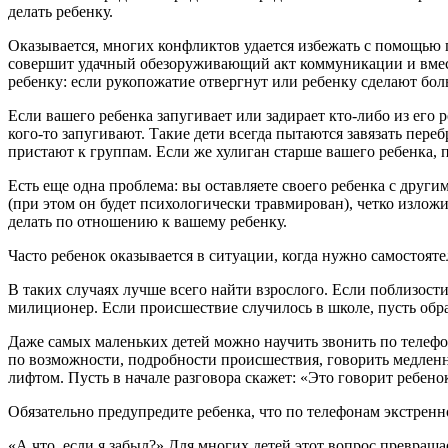
делать ребенку.
Оказывается, многих конфликтов удается избежать с помощью 
совершит удачный обезоруживающий акт коммуникации и вместе
ребенку: если рукопожатие отвергнут или ребенку сделают боль
Если вашего ребенка запугивает или задирает кто-либо из его 
кого-то запугивают. Такие дети всегда пытаются завязать пере
пристают к группам. Если же хулиган старше вашего ребенка, 
Есть еще одна проблема: вы оставляете своего ребенка с друг
(при этом он будет психологически травмирован), четко изложи
делать по отношению к вашему ребенку.
Часто ребенок оказывается в ситуации, когда нужно самостояте
В таких случаях лучше всего найти взрослого. Если поблизос
милиционер. Если происшествие случилось в школе, пусть обра
Даже самых маленьких детей можно научить звонить по телефо
по возможности, подробности происшествия, говорить медленно
лифтом. Пусть в начале разговора скажет: «Это говорит ребено
Обязательно предупредите ребенка, что по телефонам экстренн
«А что, если я забыл?» Для многих детей этот вопрос превраща