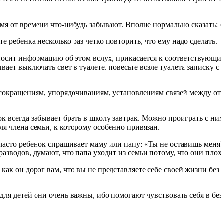
мя от времени что-нибудь забывают. Вполне нормально сказать: 
ребенка несколько раз четко повторить, что ему надо сделать.
износит информацию об этом вслух, прикасается к соответствующ
вает выключать свет в туалете. повесьте возле туалета записку 
окращениям, упорядочиваниям, установлениям связей между отд
 всегда забывает брать в школу завтрак. Можно проиграть с ним 
ля члена семьи, к которому особенно привязан.
сто ребенок спрашивает маму или папу: «Ты не оставишь меня?», 
азводов, думают, что папа уходит из семьи потому, что они пло
как он дорог вам, что вы не представляете себе своей жизни без 
для детей они очень важны, ибо помогают чувствовать себя в б