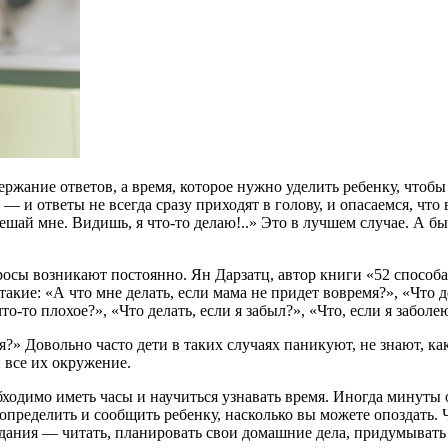
ержание ответов, а время, которое нужно уделить ребенку, чтоб
— и ответы не всегда сразу приходят в голову, и опасаемся, чт
ешай мне. Видишь, я что-то делаю!..» Это в лучшем случае. А б
росы возникают постоянно. Ян Дарзатц, автор книги «52 способ
акие: «А что мне делать, если мама не придет вовремя?», «Что д
что-то плохое?», «Что делать, если я забыл?», «Что, если я забо
я?» Довольно часто дети в таких случаях паникуют, не знают, к
 все их окружение.
ходимо иметь часы и научиться узнавать время. Иногда минуты 
определить и сообщить ребенку, насколько вы можете опоздать. 
идания — читать, планировать свои домашние дела, придумывать