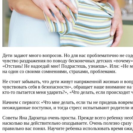
Дети задают много вопросов. Но для нас проблематично не сод
чувство раздражения по поводу бесконечных детских «почему» 
«Отстань! Не надоедай мне! Подрастешь, узнаешь». Или: «Не м
на один со своими сомнениями, страхами, проблемами.
Не стоит забывать, что дети живут напряженной жизнью и воп
чувствовать себя в безопасности», обращает наше внимание на т
кто-то пытается меня ударить?», «Что делать, если происходит 
Начнем с первого: «Что мне делать, если ты не придешь воврем
неожиданные поступки, и тогда стресс испытывают родители и
Советы Яна Дарзатца очень просты. Прежде всего ребенку необ
насколько вы действительно опаздываете. Очень полезно сразу 
правильно вас понял. Научите ребенка использовать время ож