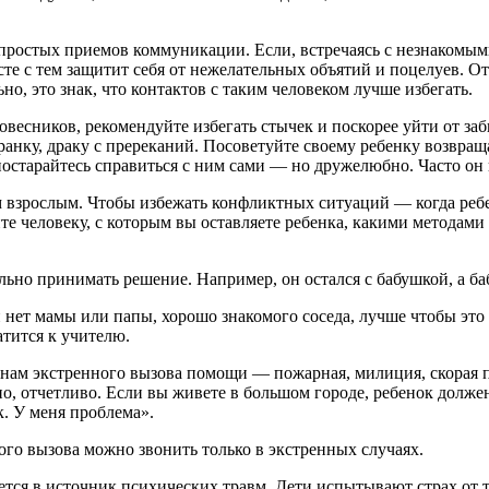
простых приемов коммуникации. Если, встречаясь с незнакомыми
 с тем защитит себя от нежелательных объятий и поцелуев. От
но, это знак, что контактов с таким человеком лучше избегать.
ровесников, рекомендуйте избегать стычек и поскорее уйти от з
бранку, драку с пререканий. Посоветуйте своему ребенку возвра
постарайтесь справиться с ним сами — но дружелюбно. Часто он
им взрослым. Чтобы избежать конфликтных ситуаций — когда реб
те человеку, с которым вы оставляете ребенка, какими методами
льно принимать решение. Например, он остался с бабушкой, а ба
ти нет мамы или папы, хорошо знакомого соседа, лучше чтобы э
тится к учителю.
нам экстренного вызова помощи — пожарная, милиция, скорая по
, отчетливо. Если вы живете в большом городе, ребенок должен 
к. У меня проблема».
ого вызова можно звонить только в экстренных случаях.
ется в источник психических травм. Дети испытывают страх от то