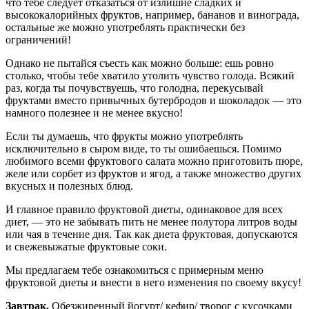
что тебе следует отказаться от излишне сладких и
высококалорийных фруктов, например, бананов и винограда,
остальные же можно употреблять практически без
ограничений!
Однако не пытайся съесть как можно больше: ешь ровно
столько, чтобы тебе хватило утолить чувство голода. Всякий
раз, когда ты почувствуешь, что голодна, перекусывай
фруктами вместо привычных бутербродов и шоколадок — это
намного полезнее и не менее вкусно!
Если ты думаешь, что фрукты можно употреблять
исключительно в сыром виде, то ты ошибаешься. Помимо
любимого всеми фруктового салата можно приготовить пюре,
желе или сорбет из фруктов и ягод, а также множество других
вкусных и полезных блюд.
И главное правило фруктовой диеты, одинаковое для всех
диет, — это не забывать пить не менее полутора литров воды
или чая в течение дня. Так как диета фруктовая, допускаются
и свежевыжатые фруктовые соки.
Мы предлагаем тебе ознакомиться с примерным меню
фруктовой диеты и внести в него изменения по своему вкусу!
Завтрак.
Обезжиренный йогурт/ кефир/ творог с кусочками