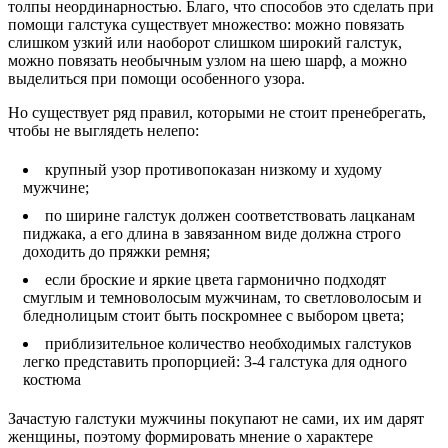
толпы неординарностью. Благо, что способов это сделать при
помощи галстука существует множество: можно повязать
слишком узкий или наоборот слишком широкий галстук,
можно повязать необычным узлом на шею шарф, а можно
выделиться при помощи особенного узора.
Но существует ряд правил, которыми не стоит пренебрегать,
чтобы не выглядеть нелепо:
крупный узор противопоказан низкому и худому
мужчине;
по ширине галстук должен соответствовать лацканам
пиджака, а его длина в завязанном виде должна строго
доходить до пряжки ремня;
если броские и яркие цвета гармонично подходят
смуглым и темноволосым мужчинам, то светловолосым и
бледнолицым стоит быть поскромнее с выбором цвета;
приблизительное количество необходимых галстуков
легко представить пропорцией: 3-4 галстука для одного
костюма
Зачастую галстуки мужчины покупают не сами, их им дарят
женщины, поэтому формировать мнение о характере