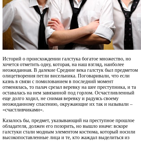
Историй о происхождении галстука богатое множество, но
хочется отметить одну, которая, на наш взгляд, наиболее
неожиданная. В далекие Средние века галстук был предметом
олицетворения петли висельника. Поговаривали, что если
казнь в связи с помилованием в последний момент
отменялась, то палач срезал веревку на шее преступника, и та
оставалась на нем завязанной под горлом. Осчастливленный
еще долго ходил, не снимая веревку и радуясь своему
неожиданному спасению, окружающие их так и называли –
«счастливчиками».
Казалось бы, предмет, указывающий на преступное прошлое
обладателя, должен его позорить, но вышло иначе: вскоре
галстуки стали модным элементом костюма, который носили
высокопоставленные лица и те, кто жаждал выделиться из