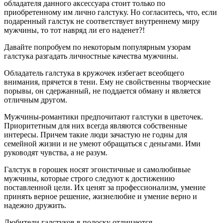
обладателя данного аксессуара стоит только по
приобретенному им лично галстуку. Но согласитесь, что, если
подаренный галстук не соответствует внутреннему миру
мужчины, то тот навряд ли его наденет?!
Давайте попробуем по некоторым популярным узорам
галстука разгадать личностные качества мужчины.
Обладатель галстука в кружочек избегает всеобщего
внимания, прячется в тени. Ему не свойственны творческие
порывы, он сдержанный, не поддается обману и является
отличным другом.
Мужчины-романтики предпочитают галстуки в цветочек.
Приоритетным для них всегда являются собственные
интересы. Причем такие люди зачастую не годны для
семейной жизни и не умеют обращаться с деньгами. Ими
руководят чувства, а не разум.
Галстук в горошек носят эгоистичные и самолюбивые
мужчины, которые строго следуют к достижению
поставленной цели. Их ценят за профессионализм, умение
принять верное решение, жизнелюбие и умение верно и
надежно дружить.
Любители галстуков в полоску отличаются