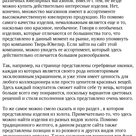
различных ювелирных магазинов. Вместе с тем, не везде
можно купить действительно интересные изделия. Нет,
конечно, множество магазинов имеют в ассортименте
высококачественную ювелирную продукцию. Но помимо
самого качества изделия, немаловажным является еще и то,
насколько оно красивое, необычное. Говоря о необычных
изделиях, которые отличаются от большинства того, что
представлено в данный момент на рынке, нужно упомянуть
про компанию Тверь-Ювелир. Если зайти на сайт этой
компании, можно увидеть ее ассортимент, который здесь
действительно отличается большим разнообразием.
Так, например, на странице представлены серебряные иконки,
каждая из которых является своего рода неповторимым
эксклюзивным украшением, и уже этим имеет ценность для
любого коллекционера или просто ценителя красивых вещей.
Здесь каждый покупатель сможет найти себе ту вещь, которая
больше всего ему понравится, поскольку вариантов цветовых
решений и стиля исполнения здесь представлено очень много.
То же самое можно смело сказать и про раздел , в котором
представлены изделия из золота. Примечательно то, что здесь
можно найти изделия из разных видов золота. Помимо
традиционного желтого, в данном разделе сайта также
представлены позиции и из розового и других видов этого
драгоценного металла. Также заслуживает внимания тот факт,