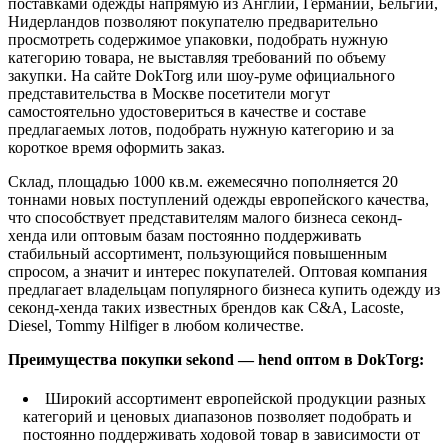
поставками одежды напрямую из Англии, Германии, Бельгии,
Нидерландов позволяют покупателю предварительно
просмотреть содержимое упаковки, подобрать нужную
категорию товара, не выставляя требований по объему
закупки. На сайте DokTorg или шоу-руме официального
представительства в Москве посетители могут
самостоятельно удостовериться в качестве и составе
предлагаемых лотов, подобрать нужную категорию и за
короткое время оформить заказ.
Склад, площадью 1000 кв.м. ежемесячно пополняется 20
тоннами новых поступлений одежды европейского качества,
что способствует представителям малого бизнеса секонд-
хенда или оптовым базам постоянно поддерживать
стабильный ассортимент, пользующийся повышенным
спросом, а значит и интерес покупателей. Оптовая компания
предлагает владельцам популярного бизнеса купить одежду из
секонд-хенда таких известных брендов как C&A, Lacoste,
Diesel, Tommy Hilfiger в любом количестве.
Преимущества покупки sekond — hend оптом в DokTorg:
Широкий ассортимент европейской продукции разных
категорий и ценовых диапазонов позволяет подобрать и
постоянно поддерживать ходовой товар в зависимости от