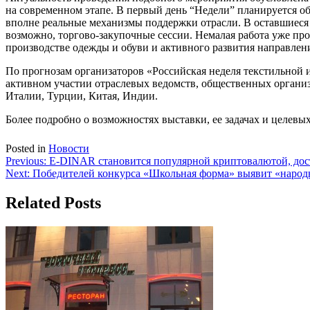
на современном этапе. В первый день “Недели” планируется о
вполне реальные механизмы поддержки отрасли. В оставшиеся д
возможно, торгово-закупочные сессии. Немалая работа уже пр
производстве одежды и обуви и активного развития направлени
По прогнозам организаторов «Российская неделя текстильной и
активном участии отраслевых ведомств, общественных организ
Италии, Турции, Китая, Индии.
Более подробно о возможностях выставки, ее задачах и целевы
Posted in
Новости
Навигация
Previous:
E-DINAR становится популярной криптовалютой, до
Next:
Победителей конкурса «Школьная форма» выявит «народ
по
записям
Related Posts