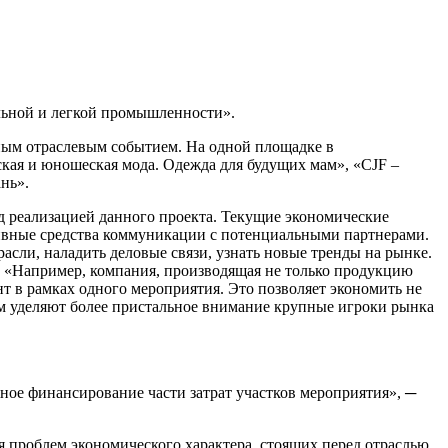
льной и легкой промышленности».
дным отраслевым событием. На одной площадке в
кая и юношеская мода. Одежда для будущих мам», «CJF –
нь».
д реализацией данного проекта. Текущие экономические
тивные средства коммуникации с потенциальными партнерами.
сли, наладить деловые связи, узнать новые тренды на рынке.
. «Например, компания, производящая не только продукцию
т в рамках одного мероприятия. Это позволяет экономить не
ам уделяют более пристальное внимание крупные игроки рынка
ное финансирование части затрат участков мероприятия», ─
 проблем экономического характера, стоящих перед отраслью