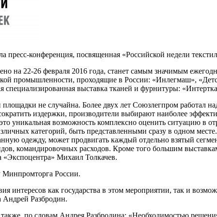
шла пресс-конференция, посвященная «Российской недели тексти
чено на 22-26 февраля 2016 года, станет самым значимым ежего
кой промышленности, проходящие в России: «Инлегмаш», «Детс
овая специализированная выставка тканей и фурнитуры: «Интертка
 площадки не случайна. Более двух лет Союзлегпром работал на
ь сократить издержки, производители выбирают наиболее эффек
то уникальная возможность комплексно оценить ситуацию в отра
зличных категорий, быть представленными сразу в одном месте
анную одежду, может продвигать каждый отдельно взятый сегмен
тендов, командировочных расходов. Кроме того большим выставк
ра «Экспоцентра» Михаил Толкачев.
у Минпромторга России.
я интересов как государства в этом мероприятии, так и возмож
а Андрей Разбродин.
также, по словам Андрея Разбродина: «Необходимостью решения