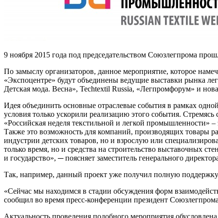
9 ноября 2015 года под председательством Союзлегпрома про
По замыслу организаторов, данное мероприятие, которое наме
«Экспоцентре» будут объединены ведущие выставки рынка лег
Детская мода. Весна», Techtextil Russia, «Легпромфорум» и н
Идея объединить основные отраслевые события в рамках одной
условия только ускорили реализацию этого события. Стремяс
«Российская неделя текстильной и легкой промышленности» – э
Также это возможность для компаний, производящих товары ра
индустрии детских товаров, но и взрослую или специализиров
только время, но и средства на строительство выставочных с
и государство», ─ поясняет заместитель генерального директо
Так, например, данный проект уже получил полную поддержк
«Сейчас мы находимся в стадии обсуждения форм взаимодействи
сообщил во время пресс-конференции президент Союзлегпром
Актуальность проведения подобного мероприятия обусловлена 