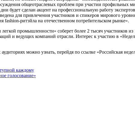
бсуждения общеотраслевых проблем при участии профильных мин
ни будет сделан акцент на профессиональную работу экспертов:
оведена для привлечения участников и спикеров мирового уров
я fashion-ритэйла на отечественном потребительском рынке».
 легкой промышленности» соберет более 2 тысяч участников из 1
аций и ведущих компаний отрасли. Интерес к участию в «Недел
х аудиториях можно узнать, перейдя по ссылке «Российская нед
ступной каждому
ное голосование»