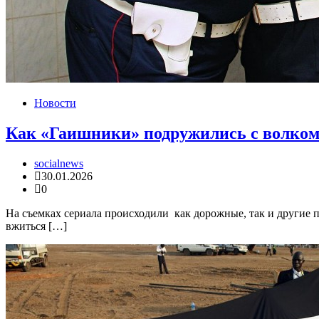
Новости
Как «Гаишники» подружились с волко
socialnews
30.01.2026
0
На съемках сериала происходили как дорожные, так и другие
вжиться […]