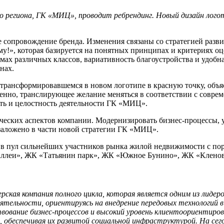
о региона, ГК «МИЦ», проводит ребрендинг. Новый дизайн лого
 сопровождение бренда. Изменения связаны со стратегией разв
му!», которая базируется на понятных принципах и критериях о
х различных классов, вариативность благоустройства и удобна
нах.
 трансформировавшемся в новом логотипе в красную точку, объ
еменно, транслирующее желание меняться в соответствии с совр
ть и целостность деятельности ГК «МИЦ».
еских аспектов компании. Модернизировать бизнес-процессы, у
 заложено в части новой стратегии ГК «МИЦ».
в пул сильнейших участников рынка жилой недвижимости с пор
аллеи», ЖК «Татьянин парк», ЖК «Южное Бунино», ЖК «Кленовы
рская компания полного цикла, которая является одним из лиде
ятельности, ориентируясь на внедрение передовых технологий 
ование бизнес-процессов и высокий уровень клиентоориентиров
беспечивая их развитой социальной инфраструктурой. На сего