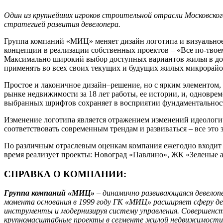
Один из крупнейших игроков строительной отрасли Московског
стратегией развития девелопера.
Группа компаний «МИЦ» меняет дизайн логотипа и визуальное
концепции в реализации собственных проектов – «Все по-твое
Максимально широкий выбор доступных вариантов жилья в дома
применять во всех своих текущих и будущих жилых микрорайо
Простое и лаконичное дизайн–решение, но с ярким элементом,
рынке недвижимости за 18 лет работы, ее истории, и, одновр
выбранных шрифтов сохраняет в восприятии фундаментальнос
Изменение логотипа является отражением изменений идеологич
соответствовать современным трендам и развиваться – все это
По различным отраслевым оценкам компания ежегодно входит 
время реализует проекты: Новоград «Павлино», ЖК «Зеленые 
СПРАВКА О КОМПАНИИ:
Группа компаний «МИЦ»
– динамично развивающаяся девелопе
момента основания в 1999 году ГК «МИЦ» расширяет сферу де
инструменты и модернизируя систему управления. Совершенств
крупномасштабные проекты в сегменте жилой недвижимости, о