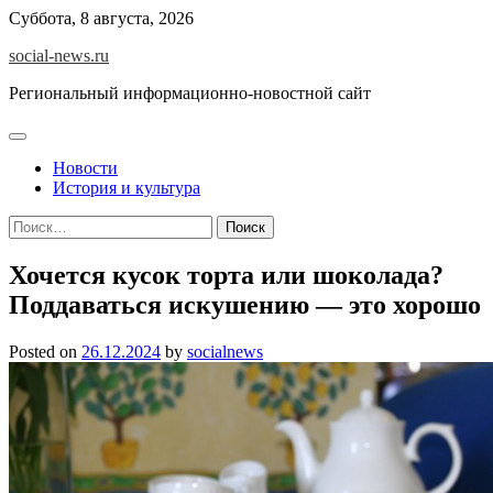
Skip
Суббота, 8 августа, 2026
to
social-news.ru
content
Региональный информационно-новостной сайт
Новости
История и культура
Найти:
Хочется кусок торта или шоколада?
Поддаваться искушению — это хорошо
Posted on
26.12.2024
by
socialnews