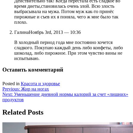
Действительно так! Когда перестала есть сладкое во
время диеты,становилась очень злой. Всю злость
выбрасывала на мужа. Потом муж как-то принёс
пирожные и съев их я поняла, чего ж мне было так
плохо.
Галина
Ноябрь 3rd, 2013 — 10:36
В холодный период года мне постоянно хочется
сладкого. Покупаю каждый день либо конфеты, либо
шоколад, либо пирожное. При этом чувство вины не
испытываю.
Оставить комментарий
Posted in
Красота и здоровье
Навигация
Previous:
Жир на ногах
Next:
Уменьшение дневной нормы калорий за счет «лишних»
по
продуктов
записям
Related Posts