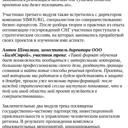
проектов или даже возглавить их».
Участники третьего модуля также встретились с директором
компании SIMOURG, специалистом по совершенствованию
бизнес-процессов. После разбора теории и практики из опыта
оптимизации госучреждений СНГ участники приступали к
стратегическим сессиям, на которых занимались проработкой
своих проектов в изученном ими аспекте.
Антон Шевалкин, заместитель директора ООО
«БилдСтрой», участник трека
: «Такой формат обучения
дает возможность пообщаться с интересными лекторами,
большими профессионалами своего дела, раздвинуть границы
сознания и найти новые способы решения проблем. Проекты,
над которыми мы работаем и будем представлять к защите
в декабре, прошли уже несколько трансформаций: после
каждой стратегической сессии наступало понимание, что в
той или иной области мой проект нуждается в
совершенствовании».
Заключительные два модуля трека посвящены
государственно-частному партнерству, инвестиционной
привлекательности и управлению человеческим капиталом
региона. В результате прохождения комплекса
образовательных мероприятий, инициированных