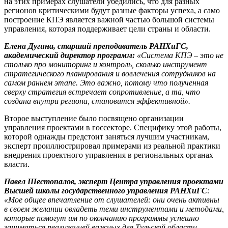
на этих примерах слушатели убедились, что для разных
регионов критическими будут разные факторы успеха, а само
построение КПЭ является важной частью большой системы
управления, которая поддерживает цели страны и области.
Елена Дугина, старший преподаватель РАНХиГС,
академический директор программ:
«Система КПЭ – это не
столько про мониторинг и контроль, сколько инструмент
стратегического планирования и вовлечения сотрудников на
самом раннем этапе. Это важно, потому что полученная
сверху стратегия встречает сопротивление, а та, что
создана внутри региона, становится эффективной».
Второе выступление было посвящено организации
управления проектами в госсекторе. Специфику этой работы,
которой однажды предстоит заняться лучшим участникам,
эксперт проиллюстрировал примерами из реальной практики
внедрения проектного управления в региональных органах
власти.
Павел Шестопалов, эксперт Центра управления проектами
Высшей школы государственного управления РАНХиГС
:
«Мое общее впечатление от слушателей: они очень активны
в своем желании овладеть теми инструментами и методами,
которые помогут им по окончанию программы успешно
заниматься реализацией важных для Тульской области