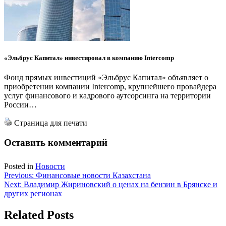
«Эльбрус Капитал» инвестировал в компанию Intercomp
Фонд прямых инвестиций «Эльбрус Капитал» объявляет о
приобретении компании Intercomp, крупнейшего провайдера
услуг финансового и кадрового аутсорсинга на территории
России…
Страница для печати
Оставить комментарий
Posted in
Новости
Навигация
Previous:
Финансовые новости Казахстана
Next:
Владимир Жириновский о ценах на бензин в Брянске и
по
других регионах
записям
Related Posts