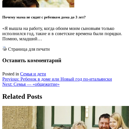
Почему мама не сидит с ребенком дома до 3 лет?
«Я вышла на работу, когда обоим моим сыновьям только
исполнился год, такие и в советские времена были порядки.
Помню, младший…
Страница для печати
Оставить комментарий
Posted in
Семья и дети
Навигация
Previous:
Ребенок в доме или Новый год по-итальянски
Next:
Семья — «общежитие»
по
записям
Related Posts