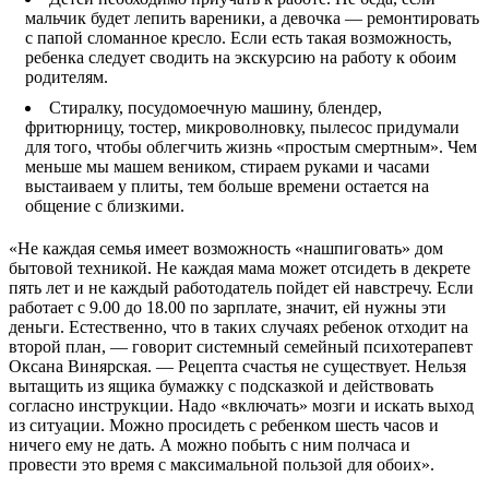
мальчик будет лепить вареники, а девочка — ремонтировать
с папой сломанное кресло. Если есть такая возможность,
ребенка следует сводить на экскурсию на работу к обоим
родителям.
Стиралку, посудомоечную машину, блендер,
фритюрницу, тостер, микроволновку, пылесос придумали
для того, чтобы облегчить жизнь «простым смертным». Чем
меньше мы машем веником, стираем руками и часами
выстаиваем у плиты, тем больше времени остается на
общение с близкими.
«Не каждая семья имеет возможность «нашпиговать» дом
бытовой техникой. Не каждая мама может отсидеть в декрете
пять лет и не каждый работодатель пойдет ей навстречу. Если
работает с 9.00 до 18.00 по зарплате, значит, ей нужны эти
деньги. Естественно, что в таких случаях ребенок отходит на
второй план, — говорит системный семейный психотерапевт
Оксана Винярская. — Рецепта счастья не существует. Нельзя
вытащить из ящика бумажку с подсказкой и действовать
согласно инструкции. Надо «включать» мозги и искать выход
из ситуации. Можно просидеть с ребенком шесть часов и
ничего ему не дать. А можно побыть с ним полчаса и
провести это время с максимальной пользой для обоих».