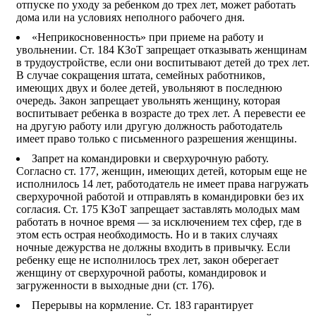
отпуске по уходу за ребенком до трех лет, может работать
дома или на условиях неполного рабочего дня.
«Неприкосновенность» при приеме на работу и
увольнении. Ст. 184 КЗоТ запрещает отказывать женщинам
в трудоустройстве, если они воспитывают детей до трех лет.
В случае сокращения штата, семейных работников,
имеющих двух и более детей, увольняют в последнюю
очередь. Закон запрещает увольнять женщину, которая
воспитывает ребенка в возрасте до трех лет. А перевести ее
на другую работу или другую должность работодатель
имеет право только с письменного разрешения женщины.
Запрет на командировки и сверхурочную работу.
Согласно ст. 177, женщин, имеющих детей, которым еще не
исполнилось 14 лет, работодатель не имеет права нагружать
сверхурочной работой и отправлять в командировки без их
согласия. Ст. 175 КЗоТ запрещает заставлять молодых мам
работать в ночное время — за исключением тех сфер, где в
этом есть острая необходимость. Но и в таких случаях
ночные дежурства не должны входить в привычку. Если
ребенку еще не исполнилось трех лет, закон оберегает
женщину от сверхурочной работы, командировок и
загруженности в выходные дни (ст. 176).
Перерывы на кормление. Ст. 183 гарантирует