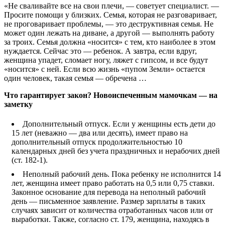
«Не сваливайте все на свои плечи, — советует специалист. —
Просите помощи у близких. Семья, которая не разговаривает,
не проговаривает проблемы, — это деструктивная семья. Не
может один лежать на диване, а другой — выполнять работу
за троих. Семья должна «носится» с тем, кто наиболее в этом
нуждается. Сейчас это — ребенок. А завтра, если вдруг,
женщина упадет, сломает ногу, ляжет с гипсом, и все будут
«носится» с ней. Если всю жизнь «пупом Земли» остается
один человек, такая семья — обречена …
Что гарантирует закон? Новоиспеченным мамочкам — на
заметку
Дополнительный отпуск. Если у женщины есть дети до
15 лет (неважно — два или десять), имеет право на
дополнительный отпуск продолжительностью 10
календарных дней без учета праздничных и нерабочих дней
(ст. 182-1).
Неполный рабочий день. Пока ребенку не исполнится 14
лет, женщина имеет право работать на 0,5 или 0,75 ставки.
Законное основание для перевода на неполный рабочий
день — письменное заявление. Размер зарплаты в таких
случаях зависит от количества отработанных часов или от
выработки. Также, согласно ст. 179, женщина, находясь в