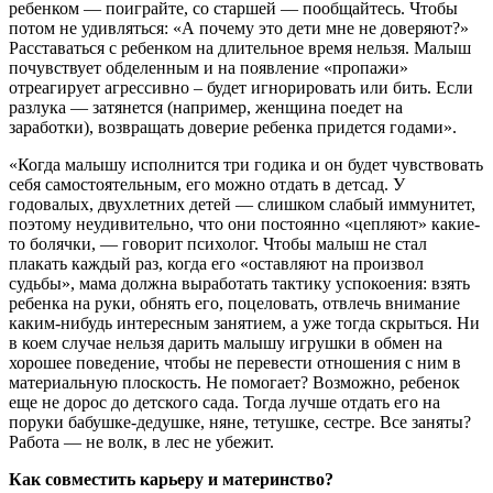
ребенком — поиграйте, со старшей — пообщайтесь. Чтобы
потом не удивляться: «А почему это дети мне не доверяют?»
Расставаться с ребенком на длительное время нельзя. Малыш
почувствует обделенным и на появление «пропажи»
отреагирует агрессивно – будет игнорировать или бить. Если
разлука — затянется (например, женщина поедет на
заработки), возвращать доверие ребенка придется годами».
«Когда малышу исполнится три годика и он будет чувствовать
себя самостоятельным, его можно отдать в детсад. У
годовалых, двухлетних детей — слишком слабый иммунитет,
поэтому неудивительно, что они постоянно «цепляют» какие-
то болячки, — говорит психолог. Чтобы малыш не стал
плакать каждый раз, когда его «оставляют на произвол
судьбы», мама должна выработать тактику успокоения: взять
ребенка на руки, обнять его, поцеловать, отвлечь внимание
каким-нибудь интересным занятием, а уже тогда скрыться. Ни
в коем случае нельзя дарить малышу игрушки в обмен на
хорошее поведение, чтобы не перевести отношения с ним в
материальную плоскость. Не помогает? Возможно, ребенок
еще не дорос до детского сада. Тогда лучше отдать его на
поруки бабушке-дедушке, няне, тетушке, сестре. Все заняты?
Работа — не волк, в лес не убежит.
Как совместить карьеру и материнство?