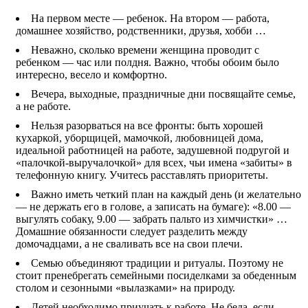
На первом месте — ребенок. На втором — работа,
домашнее хозяйство, родственники, друзья, хобби …
Неважно, сколько времени женщина проводит с
ребенком — час или полдня. Важно, чтобы обоим было
интересно, весело и комфортно.
Вечера, выходные, праздничные дни посвящайте семье,
а не работе.
Нельзя разорваться на все фронты: быть хорошей
кухаркой, уборщицей, мамочкой, любовницей дома,
идеальной работницей на работе, задушевной подругой и
«палочкой-выручалочкой» для всех, чьи имена «забиты» в
телефонную книгу. Учитесь расставлять приоритеты.
Важно иметь четкий план на каждый день (и желательно
— не держать его в голове, а записать на бумаге): «8.00 —
выгулять собаку, 9.00 — забрать пальто из химчистки» …
Домашние обязанности следует разделить между
домочадцами, а не сваливать все на свои плечи.
Семью объединяют традиции и ритуалы. Поэтому не
стоит пренебрегать семейными посиделками за обеденным
столом и сезонными «вылазками» на природу.
Детей необходимо приучать к работе. Не беда, если