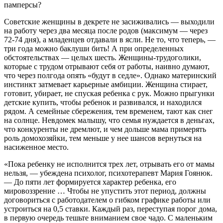
памперсы?
Советские женщины в декрете не засиживались — выходили
на работу через два месяца после родов (максимум — через
72-74 дня), а младенцев отдавали в ясли. Не то, что теперь, —
три года можно баклуши бить! А при определенных
обстоятельствах — целых шесть. Женщины-трудоголики,
которые с трудом отрывают себя от работы, наивно думают,
что через полгода опять «будут в седле». Однако материнский
инстинкт затмевает карьерные амбиции. Женщина стирает,
готовит, убирает, не спуская ребенка с рук. Можно прыгунки
детские купить, чтобы ребенок и развивался, и находился
рядом. А семейные сбережения, тем временем, тают как снег
на солнце. Невдомек малышу, что семья нуждается в деньгах,
что конкуренты не дремлют, и чем дольше мама примерять
роль домохозяйки, тем меньше у нее шансов вернуться на
насиженное место.
«Пока ребенку не исполнится трех лет, отрывать его от мамы
нельзя, — убеждена психолог, психотерапевт Мария Гоянюк.
— До пяти лет формируется характер ребенка, его
мировоззрение … Чтобы не упустить этот период, должны
договориться с работодателем о гибком графике работы или
устроиться на 0,5 ставки. Каждый раз, переступая порог дома,
в первую очередь тешьте вниманием свое чадо. С маленьким