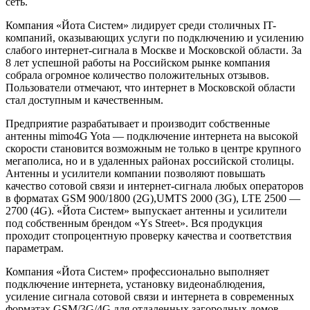
сеть.
Компания «Йота Систем» лидирует среди столичных IT-
компаний, оказывающих услуги по подключению и усилению
слабого интернет-сигнала в Москве и Московской области. За
8 лет успешной работы на Российском рынке компания
собрала огромное количество положительных отзывов.
Пользователи отмечают, что интернет в Московской области
стал доступным и качественным.
Предприятие разрабатывает и производит собственные
антенны mimo4G Yota — подключение интернета на высокой
скорости становится возможным не только в центре крупного
мегаполиса, но и в удаленных районах российской столицы.
Антенны и усилители компании позволяют повышать
качество сотовой связи и интернет-сигнала любых операторов
в форматах GSM 900/1800 (2G),UMTS 2000 (3G), LTE 2500 —
2700 (4G). «Йота Систем» выпускает антенны и усилители
под собственным брендом «Ys Street». Вся продукция
проходит стопроцентную проверку качества и соответствия
параметрам.
Компания «Йота Систем» профессионально выполняет
подключение интернета, установку видеонаблюдения,
усиление сигнала сотовой связи и интернета в современных
форматах GSM/3G/4G для отдаленных загородных домов,