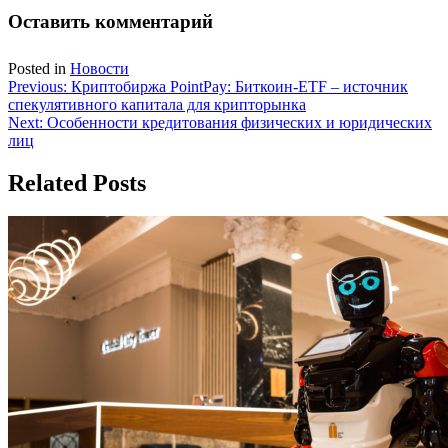
Оставить комментарий
Posted in
Новости
Навигация
Previous:
Криптобиржа PointPay: Биткоин-ETF – источник
спекулятивного капитала для крипторынка
по
Next:
Особенности кредитования физических и юридических
записям
лиц
Related Posts