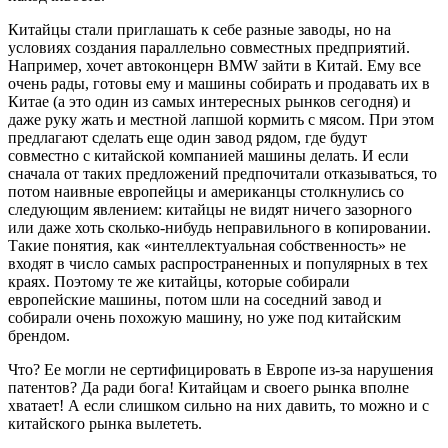
Китайцы стали приглашать к себе разные заводы, но на
условиях создания параллельно совместных предприятий.
Например, хочет автоконцерн BMW зайти в Китай. Ему все
очень рады, готовы ему и машины собирать и продавать их в
Китае (а это один из самых интересных рынков сегодня) и
даже руку жать и местной лапшой кормить с мясом. При этом
предлагают сделать еще один завод рядом, где будут
совместно с китайской компанией машины делать. И если
сначала от таких предложений предпочитали отказываться, то
потом наивные европейцы и американцы столкнулись со
следующим явлением: китайцы не видят ничего зазорного
или даже хоть сколько-нибудь неправильного в копировании.
Такие понятия, как «интеллектуальная собственность» не
входят в число самых распространенных и популярных в тех
краях. Поэтому те же китайцы, которые собирали
европейские машины, потом шли на соседний завод и
собирали очень похожую машину, но уже под китайским
брендом.
Что? Ее могли не сертифицировать в Европе из-за нарушения
патентов? Да ради бога! Китайцам и своего рынка вполне
хватает! А если слишком сильно на них давить, то можно и с
китайского рынка вылететь.