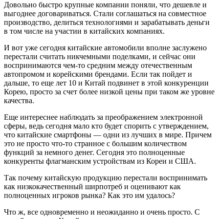
Довольно быстро крупные компании поняли, что дешевле и
выгоднее договариваться. Стали соглашаться на совместное
производство, делиться технологиями и зарабатывать деньги
в том числе на участии в китайских компаниях.
И вот уже сегодня китайские автомобили вполне заслужено
перестали считать никчемными поделками, и сейчас они
воспринимаются чем-то средним между отечественным
автопромом и корейскими брендами. Если так пойдет и
дальше, то еще лет 10 и Китай подвинет в этой конкуренции
Корею, просто за счет более низкой цены при таком же уровне
качества.
Еще интереснее наблюдать за преображением электронной
сферы, ведь сегодня мало кто будет спорить с утверждением,
что китайские смартфоны — одни из лучших в мире. Причем
это не просто что-то странное с большим количеством
функций за немного денег. Сегодня это полноценные
конкуренты флагманским устройствам из Кореи и США.
Так почему китайскую продукцию перестали воспринимать
как низкокачественный ширпотреб и оценивают как
полноценных игроков рынка? Как это им удалось?
Что ж, все одновременно и неожиданно и очень просто. С