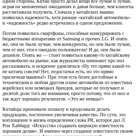
одной стороны, Китай просто делал вещи все лучше и лучше,
играя на заниженных ожиданиях и давая больше, чем клиенты
рассчитывали получить. Сначала у китайских машин
появилась надежность, хотя раньше «китайский автомобиль»
и «надежность» редко встречались в одном предложении.
Потом появились смартфоны, способные конкурировать с
бюджетными аппаратами от Samsung и прочих LG. И опять
же, они не были лучше, чем конкуренты, но они были лучше,
чем от них этого ожидали пользователи! И да, они были
дешевле. Опять же — стоит появиться какому-то китайскому
автомобилю на рынке, как журналисты начинают про них
рассказывать, и искренне удивляться «Ну это прямо какой-то
не китаец совсем! Нет, недостатки есть, но это прямо
приличная машина!» При этом есть более достойные в
техническом и любом другом плане автомобили от известных
корейских или немецких брендов, которые не получают и
десятой доли того же внимания, просто потому, что от них и
так ждут хороших результатов. «Это же немцы!»
Китайцы принимали похвалу и продолжали делать
продукцию, постепенно увеличивая качество. По сути, это
воплощение в жизнь определения слова PR, которое дал Л.
Рон Хаббард: «Искусство создавать широкую известность
хорошим делам». И именно через создание известности своим