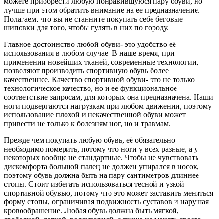
можете приобрести любую понравившуюся пару обуви, но
лучше при этом обратить внимание на ее предназначение.
Полагаем, что вы не станните покупать себе беговые
шиповки для того, чтобы гулять в них по городу.
Главное достоинство любой обуви- это удобство её
использования в любом случае. В наше время, при
применении новейших тканей, современные технологии,
позволяют производить спортивную обувь более
качественнее. Качество спортивной обуви- это не только
технологическое качество, но и ее функциональное
соответствие запросам, для которых она предназначена. Наши
ноги подвергаются нагрузкам при любом движении, поэтому
использование плохой и некачественной обуви может
привести не только к болезням ног, но и травмам.
Прежде чем покупать любую обувь, её обязательно
необходимо померить, потому что ноги у всех разные, а у
некоторых вообще не стандартные. Чтобы не чувствовать
дискомфорта большой палец не должен упирался в носок,
поэтому обувь должна быть на пару сантиметров длиннее
стопы. Стоит избегать использоваться тесной и узкой
спортивной обувью, потому что это может заставить меняться
форму стопы, ограничивая подвижность суставов и нарушая
кровообращение. Любая обувь должна быть мягкой,