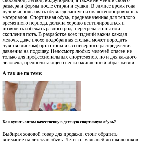
свободной, легкой, водоупорной, а также не менять своего
размера и формы после стирки и сушки. В зимнее время года
лучше использовать обувь сделанную из малотеплопроводных
материалов. Спортивная обувь, предназначенная для теплого
временного периода, должна хорошо вентилироваться и
позволять избежать разного рода перегрева стопы или
скопления пота. В разработке всех изделий важна каждая
мелочь, даже плохо подобранная стелька может породить
чувство дискомфорта стопы из-за неверного распределения
давления на подошву. Недосмотр любых мелочей опасен не
только для профессиональных спортсменов, но и для каждого
человека, предпочитающего вести оживленный образ жизни.
А так же по теме:
Как купить оптом качественную детскую спортивную обувь?
Выбирая ходовой товар для продажи, стоит обратить
внимание на детскую обувь. Дети, от малышей до школьников