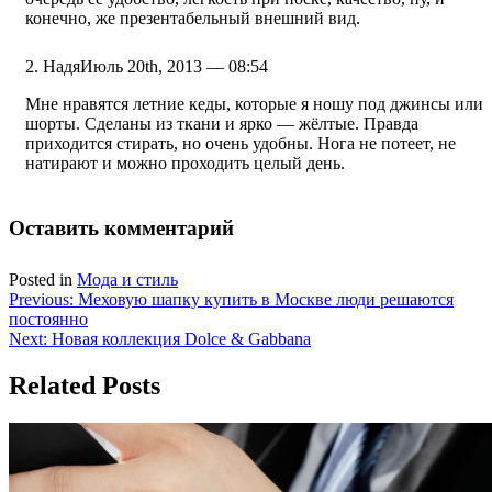
конечно, же презентабельный внешний вид.
Надя
Июль 20th, 2013 — 08:54
Мне нравятся летние кеды, которые я ношу под джинсы или
шорты. Сделаны из ткани и ярко — жёлтые. Правда
приходится стирать, но очень удобны. Нога не потеет, не
натирают и можно проходить целый день.
Оставить комментарий
Posted in
Мода и стиль
Навигация
Previous:
Меховую шапку купить в Москве люди решаются
постоянно
по
Next:
Новая коллекция Dolce & Gabbana
записям
Related Posts