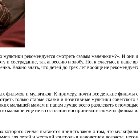
о мультики рекомендуется смотреть самым маленьким?». И они 
ту и сострадание, так агрессию и злобу. Но, к счастью, в наше 
нка. Важно знать, что детей до трех лет вообще не рекомендуетс
х фильмов и мультиков. К примеру, почти все детские фильмы со
треть только старые сказки и позитивные мультики советского в
 таких малышей мамам и папам лучше всего развлекать с помощь
у что малыши еще не в состоянии воспринимать сюжеты фильма 
ах которого сейчас пытаются принять закон о том, что мультфил
ьмов для детей и жесткий контроль в малолетнем возрасте, несо