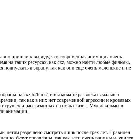
давно пришли к выводу, что современная анимация очень
время на таких ресурсах, как cxz, можно найти любые фильмы,
я подпускать к экрану, так как они еще очень маленькие и не
браны на cxz.to/films/, и вы можете развлекать малыша
ремени, так как в них нет современной агрессии и кровавых
ю игрушек и рассказанных на ночь сказок. Мультфильмы в
или анимации.
ьмы детям разрешено смотреть лишь после трех лет. Правилен
мненно, будут оправданы, так как дети очень ранимы и, увидев