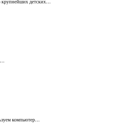
 из крупнейших детских…
 с…
ользуем компьютер…