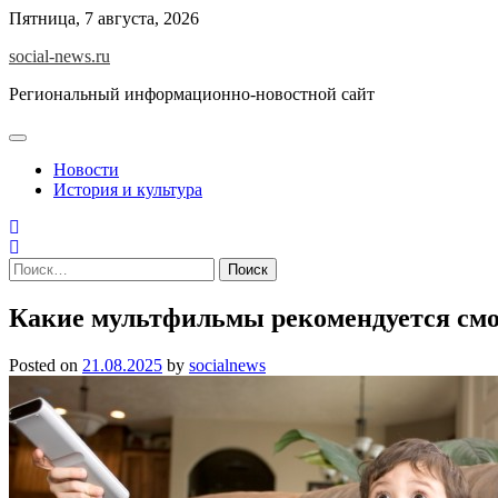
Skip
Пятница, 7 августа, 2026
to
social-news.ru
content
Региональный информационно-новостной сайт
Новости
История и культура
Найти:
Какие мультфильмы рекомендуется смо
Posted on
21.08.2025
by
socialnews