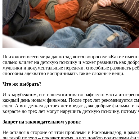
Психологи всего мира давно задаются вопросом: «Какие именн
сильно влияет на детскую психику и может развивать как добро
мультики и документальные передачи, способные развивать ребе
способны адекватно воспринимать такие сложные вещи.
Что же выбрать?
И в зарубежном, и в нашем кинематографе есть масса интересны
каждый день новым фильмом. После трех лет рекомендуется смо
сцен. А вот деткам до трех лет вредят даже добрые фильмы, и
возрасте до трех лет могут нарушить детскую психику, потом
Запрет на законодательном уровне
Не остался в стороне от этой проблемы и Роскомнадзор, в рамк
ли такой подход – покажет время, а вот подбор родителями фил