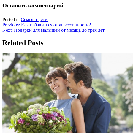
Оставить комментарий
Posted in
Семья и дети
Навигация
Previous:
Как избавиться от агрессивности?
Next:
Подарки для малышей от месяца до трех лет
по
записям
Related Posts