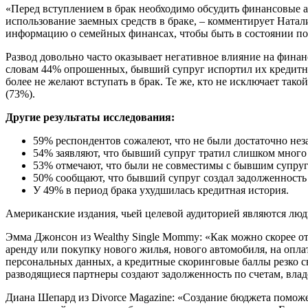
«Перед вступлением в брак необходимо обсудить финансовые а
использование заемных средств в браке, – комментирует Натал
информацию о семейных финансах, чтобы быть в состоянии поза
Развод довольно часто оказывает негативное влияние на финан
словам 44% опрошенных, бывший супруг испортил их кредитную
более не желают вступать в брак. Те же, кто не исключает т
(73%).
Другие результаты исследования:
59% респондентов сожалеют, что не были достаточно не
54% заявляют, что бывший супруг тратил слишком много
53% отмечают, что были не совместимы с бывшим супру
50% сообщают, что бывший супруг создал задолженность 
У 49% в период брака ухудшилась кредитная история.
Американские издания, чьей целевой аудиторией являются люд
Эмма Джонсон из Wealthy Single Mommy: «Как можно скорее отд
аренду или покупку нового жилья, нового автомобиля, на опл
персональных данных, а кредитные скоринговые баллы резко сни
разводящиеся партнеры создают задолженность по счетам, влад
Диана Шепард из Divorce Magazine: «Создание бюджета поможет 