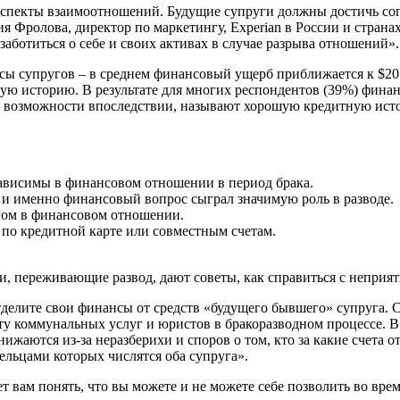
спекты взаимоотношений. Будущие супруги должны достичь согл
ия Фролова, директор по маркетингу, Experian в России и стра
ботиться о себе и своих активах в случае разрыва отношений».
сы супругов – в среднем финансовый ущерб приближается к $20 
 историю. В результате для многих респондентов (39%) финансо
акой возможности впоследствии, называют хорошую кредитную и
зависимы в финансовом отношении в период брака.
 и именно финансовый вопрос сыграл значимую роль в разводе.
гом в финансовом отношении.
по кредитной карте или совместным счетам.
и, переживающие развод, дают советы, как справиться с непри
елите свои финансы от средств «будущего бывшего» супруга. Се
ату коммунальных услуг и юристов в бракоразводном процессе. 
жаются из-за неразберихи и споров о том, кто за какие счета от
ельцами которых числятся оба супруга».
вам понять, что вы можете и не можете себе позволить во время