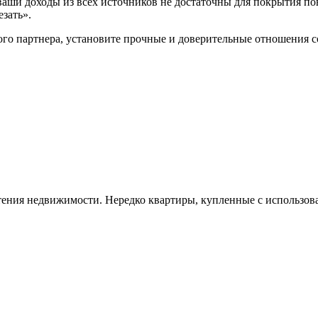
 ваши доходы из всех источников не достаточны для покрытия по
езать».
ного партнера, установите прочные и доверительные отношения
тения недвижимости. Нередко квартиры, купленные с использов