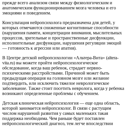
прежде всего анализом связи между физиологическим и
анатомическим функционированием мозга человека и его
эмоциями и поведением.
Консультация нейропсихолога предназначена для детей, у
которых отмечаются сниженные когнитивные способности
(нарушения памяти, концентрации внимания, мыслительных
процессов, зрительные и пространственные дисфункции,
исполнительные дисфункции, нарушения регуляции эмоций
— готовность к агрессии или апатия).
В Центре детской нейропсихологии «Альтера-Вита» (altera-
vita.ru) вы можете пройти нейропсихологическое
обследование, когда ваш ребенок, страдает нервно-
психическими расстройствами. Причиной может быть
предыдущая операция на головном мозге или желание
подтвердить, или исключить тяжелое неврологическое
заболевание. Также стоит посетить невролога, когда у ребенка
возникают определенные проблемы с обучением.
Детская клиническая нейропсихология — еще одна область,
которой занимается нейропсихолог. В связи с растущим
числом нарушений развития у самых маленьких такая
поддержка необходима. Чем раньше будет поставлен
нейропсихологический диагноз, тем легче впоследствии