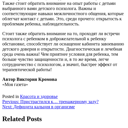
Также стоит обратить внимание на опыт работы с детьми
выбранного вами детского психолога. Важны и
соответствующие навыки межличностного общения, которые
облегчат контакт с детьми. Это, среди прочего: открытость к
проблемам ребенка, наблюдательность.
Стоит также обратить внимание на то, проходят ли встречи
психолога с ребенком в доброжелательной к ребенку
обстановке, способствует ли оснащение кабинета завоеванию
детского доверия и открытости. Диагностическая и лечебная
среда очень важна! Чем приятнее условия для ребенка, тем
больше чувство защищенности и, в то же время, легче
сотрудничество с психологом, а значит, быстрее эффект от
терапевтической работы!
Автор Виктория Кромова
«Моя газета»
Posted in
Красота и здоровье
Навигация
Previous:
Пристрастился к… тренажерному залу?
Next:
Дефицита кальция в организме
по
записям
Related Posts