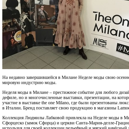
На недавно завершившейся в Милане Неделе моды свою осенн
мировую индустрию моды.
Неделя моды в Милане – престижное событие для любого дизайн
дефиле, но и многочисленные выставки, презентации, на кот
участие в выставке the one Milano, где были презентованы л
в Италии. Бренд поставляет свою продукцию в магазины Lamoda, 
Коллекция Людмилы Лабковой привлекла на Неделе моды в Мил
Сфорцеско (замок Сфорца) и церкви Санта-Мария-делле-Грацие
используя для своей коллекции рельефный и мягкий начёсный