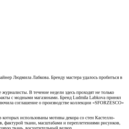
нер Людмила Лабкова. Бренду мастера удалось пробиться в
 журналисты. В течение недели здесь проходят не только
ракты с модными магазинами. Бренд Ludmila Labkova принял
 заключила соглашение о производстве коллекции «SFORZESCO»
которых использованы мотивы декора со стен Кастелло-
в, фактурой ткани, масштабами и переплетениями рисунков,
товую ткань, восхитительный велюр.