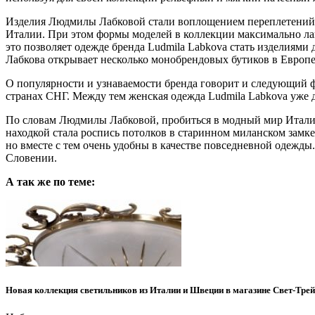
Изделия Людмилы Лабковой стали воплощением переплетений и
Италии. При этом формы моделей в коллекции максимально лак
это позволяет одежде бренда Ludmila Labkova стать изделиями
Лабкова открывает несколько монобрендовых бутиков в Европе
О популярности и узнаваемости бренда говорит и следующий фа
странах СНГ. Между тем женская одежда Ludmila Labkova уже
По словам Людмилы Лабковой, пробиться в модный мир Италии 
находкой стала роспись потолков в старинном миланском замк
но вместе с тем очень удобны в качестве повседневной одежд
Словении.
А так же по теме:
Новая коллекция светильников из Италии и Швеции в магазине Свет-Тре