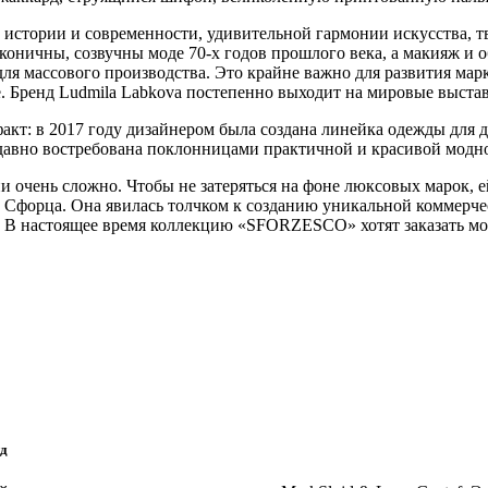
стории и современности, удивительной гармонии искусства, т
оничны, созвучны моде 70-х годов прошлого века, а макияж и 
 для массового производства. Это крайне важно для развития ма
. Бренд Ludmila Labkova постепенно выходит на мировые выста
кт: в 2017 году дизайнером была создана линейка одежды для д
 давно востребована поклонницами практичной и красивой модн
очень сложно. Чтобы не затеряться на фоне люксовых марок, е
е Сфорца. Она явилась толчком к созданию уникальной коммерч
ы. В настоящее время коллекцию «SFORZESCO» хотят заказать м
йд