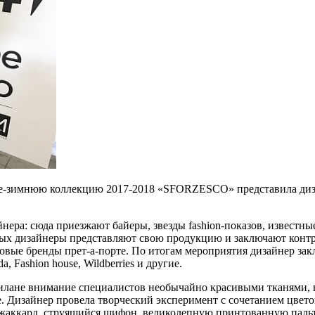
е-зимнюю коллекцию 2017-2018 «SFORZESCO» представила дизай
ера: сюда приезжают байеры, звезды fashion-показов, известные
орых дизайнеры представляют свою продукцию и заключают конт
юксовые бренды прет-а-порте. По итогам мероприятия дизайнер
Fashion housе, Wildberries и другие.
ане внимание специалистов необычайно красивыми тканями, в 
. Дизайнер провела творческий эксперимент с сочетанием цвето
 жаккард, струящийся шифон, великолепную принтованную паль