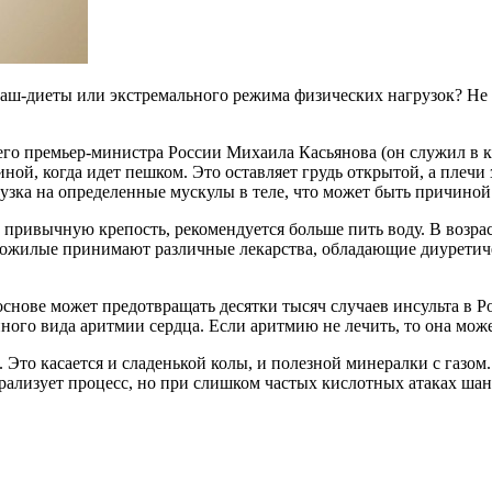
краш-диеты или экстремального режима физических нагрузок? Не
го премьер-министра России Михаила Касьянова (он служил в к
ой, когда идет пешком. Это оставляет грудь открытой, а плечи з
узка на определенные мускулы в теле, что может быть причиной
привычную крепость, рекомендуется больше пить воду. В возраст
о пожилые принимают различные лекарства, обладающие диурети
 основе может предотвращать десятки тысяч случаев инсульта в 
ого вида аритмии сердца. Если аритмию не лечить, то она може
 Это касается и сладенькой колы, и полезной минералки с газом
ализует процесс, но при слишком частых кислотных атаках шанс