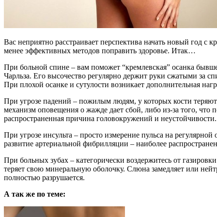
Вас неприятно расстраивает перспектива начать новый год с 
менее эффективных методов поправить здоровье. Итак…
При больной спине – вам поможет “кремлевская” осанка бывше
Чарльза. Его высочество регулярно держит руки сжатыми за спин
При плохой осанке и сутулости возникает дополнительная нагр
При угрозе падений – пожилым людям, у которых кости теряют 
механизм оповещения о жажде дает сбой, либо из-за того, чт
распространенная причина головокружений и неустойчивости.
При угрозе инсульта – просто измерение пульса на регулярной
развитие артериальной фибрилляции – наиболее распространенн
При больных зубах – категорически воздержитесь от газировки.
теряет свою минеральную оболочку. Слюна замедляет или нейтр
полностью разрушается.
А так же по теме: