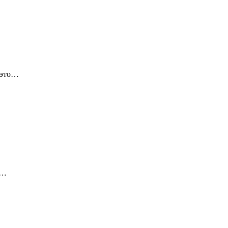
 это…
о…