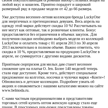
своим покупательницам огромный выбор стильных вещей на
любой вкус и кошелек. Приятно порадует и широкий
размерный ряд: в продаже модели от 42 до 66 размера.
Уже доступна весеннее-летняя коллекция бренда LuckyOne
для энергичных и претенциозных девушек. Весь апрель на
одежду этой марки действует скидка 10 %! Рассчитывать на
нее могут как оптовые, так и розничные клиенты. Бонус
предоставляется без ограничения в объемах закупок. Для
получения скидки необходимо выбрать модели из коллекций
LuckyOne и оплатить товар с 01 апреля 2013 по 30 апреля
2013 включительно в полном объеме. Важно отметить, что
скидка в 10 %, предоставляемая на продукцию LuckyOne в
апреле, не суммируется с другими видами дисконтов.
Приятным сюрпризом для милых дам станет весеннее
снижение цен на платья O. Jen. Более 140 моделей теперь
стали еще доступнее. Кроме того, действует специальное
предложение на колготки, носочки и чулочки марки «Конте»!
Обновились и детские коллекции. Подробнее узнать об
акциях и ознакомиться с нашими каталогами можно на сайте
www.belmoda.ru.
С нами частным предпринимателям и представителям
торговых сетей купить оптом женскую одежду стало еще
проще. В просторных шоу-румах представлены товары