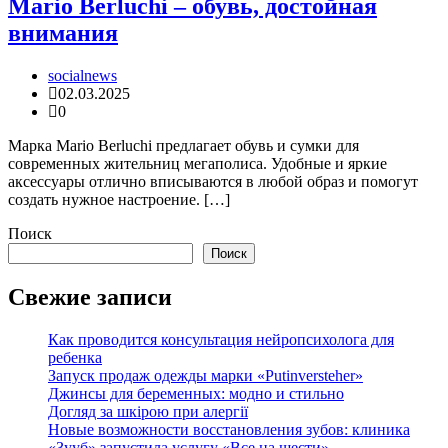
Mario Berluchi – обувь, достойная
внимания
socialnews
02.03.2025
0
Марка Mario Berluchi предлагает обувь и сумки для
современных жительниц мегаполиса. Удобные и яркие
аксессуары отлично вписываются в любой образ и помогут
создать нужное настроение. […]
Поиск
Поиск
Свежие записи
Как проводится консультация нейропсихолога для
ребенка
Запуск продаж одежды марки «Putinversteher»
Джинсы для беременных: модно и стильно
Догляд за шкірою при алергії
Новые возможности восстановления зубов: клиника
«Зууб» запустила услугу «Все на шести»