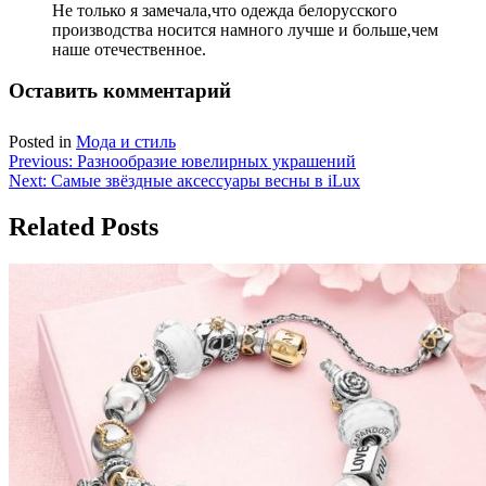
Не только я замечала,что одежда белорусского
производства носится намного лучше и больше,чем
наше отечественное.
Оставить комментарий
Posted in
Мода и стиль
Навигация
Previous:
Разнообразие ювелирных украшений
Next:
Самые звёздные аксессуары весны в iLux
по
записям
Related Posts