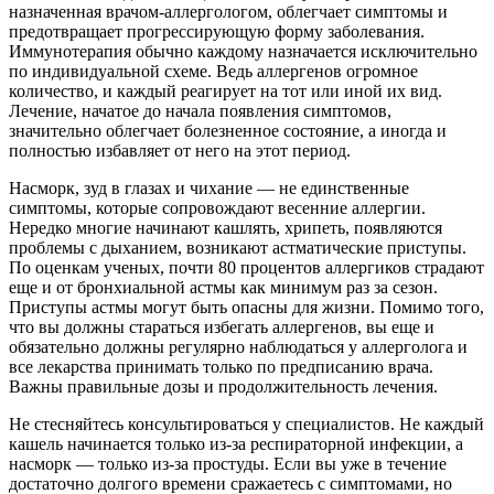
назначенная врачом-аллергологом, облегчает симптомы и
предотвращает прогрессирующую форму заболевания.
Иммунотерапия обычно каждому назначается исключительно
по индивидуальной схеме. Ведь аллергенов огромное
количество, и каждый реагирует на тот или иной их вид.
Лечение, начатое до начала появления симптомов,
значительно облегчает болезненное состояние, а иногда и
полностью избавляет от него на этот период.
Насморк, зуд в глазах и чихание — не единственные
симптомы, которые сопровождают весенние аллергии.
Нередко многие начинают кашлять, хрипеть, появляются
проблемы с дыханием, возникают астматические приступы.
По оценкам ученых, почти 80 процентов аллергиков страдают
еще и от бронхиальной астмы как минимум раз за сезон.
Приступы астмы могут быть опасны для жизни. Помимо того,
что вы должны стараться избегать аллергенов, вы еще и
обязательно должны регулярно наблюдаться у аллерголога и
все лекарства принимать только по предписанию врача.
Важны правильные дозы и продолжительность лечения.
Не стесняйтесь консультироваться у специалистов. Не каждый
кашель начинается только из-за респираторной инфекции, а
насморк — только из-за простуды. Если вы уже в течение
достаточно долгого времени сражаетесь с симптомами, но