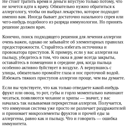
Не стоит тратить время и деньги впустую только потому, что
не хочется идти к врачу. Обязательно нужно обратиться к
аллергологу, чтобы он выбрал лекарство, которое подходит
именно вам. Иногда бывает достаточно назального спрея или
чего-нибудь подобного из разряда иммунологии. Но принять
решение должен врач.
Конечно, поиск подходящего решения для лечения аллергии
очень важен, однако не забывайте об элементарных правилах
предосторожности. Старайтесь избегать источника и
провокатора приступов. К примеру, если у вас аллергия на
пыльцу, убедитесь в том, что окна в доме всегда закрыты,
оставайтесь в помещении в середине дня, когда пыльца
особенно активно буйствует в воздухе. А вернувшись с
улицы, обязательно промойте глаза и нос проточной водой.
Избежать тяжких приступов аллергии проще, чем вы думаете.
Если вы чувствуете, что как только отведаете какой-нибудь
фрукт или овощ, то рот, губы и горло моментально начинают
чесаться, появляются чихание и хрипы — значит, у вас
началась так называемая перекрестная аллергия. Получается,
что иммунная система уже просто не различает раздражителей
и принимает микроэлементы фруктов и прочей еды за
аллергены, равно как и пыльцу. Что и говорить — ошибка
иммунитета.