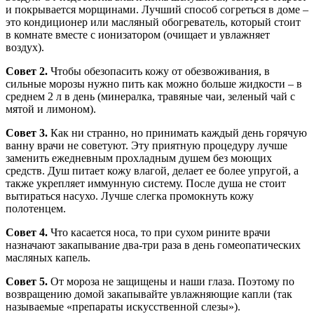
и покрывается морщинами. Лучший способ согреться в доме –
это кондиционер или масляный обогреватель, который стоит
в комнате вместе с ионизатором (очищает и увлажняет
воздух).
Совет 2.
Чтобы обезопасить кожу от обезвоживания, в
сильные морозы нужно пить как можно больше жидкости – в
среднем 2 л в день (минералка, травяные чаи, зеленый чай с
мятой и лимоном).
Совет 3.
Как ни странно, но принимать каждый день горячую
ванну врачи не советуют. Эту приятную процедуру лучше
заменить ежедневным прохладным душем без моющих
средств. Душ питает кожу влагой, делает ее более упругой, а
также укрепляет иммунную систему. После душа не стоит
вытираться насухо. Лучше слегка промокнуть кожу
полотенцем.
Совет 4.
Что касается носа, то при сухом рините врачи
назначают закапывание два-три раза в день гомеопатических
масляных капель.
Совет 5.
От мороза не защищены и наши глаза. Поэтому по
возвращению домой закапывайте увлажняющие капли (так
называемые «препараты искусственной слезы»).