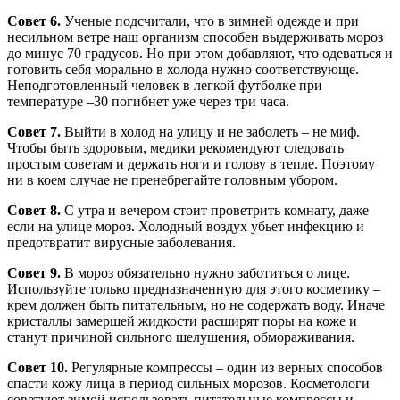
Совет 6.
Ученые подсчитали, что в зимней одежде и при
несильном ветре наш организм способен выдерживать мороз
до минус 70 градусов. Но при этом добавляют, что одеваться и
готовить себя морально в холода нужно соответствующе.
Неподготовленный человек в легкой футболке при
температуре –30 погибнет уже через три часа.
Совет 7.
Выйти в холод на улицу и не заболеть – не миф.
Чтобы быть здоровым, медики рекомендуют следовать
простым советам и держать ноги и голову в тепле. Поэтому
ни в коем случае не пренебрегайте головным убором.
Совет 8.
С утра и вечером стоит проветрить комнату, даже
если на улице мороз. Холодный воздух убьет инфекцию и
предотвратит вирусные заболевания.
Совет 9.
В мороз обязательно нужно заботиться о лице.
Используйте только предназначенную для этого косметику –
крем должен быть питательным, но не содержать воду. Иначе
кристаллы замершей жидкости расширят поры на коже и
станут причиной сильного шелушения, обмораживания.
Совет 10.
Регулярные компрессы – один из верных способов
спасти кожу лица в период сильных морозов. Косметологи
советуют зимой использовать питательные компрессы и