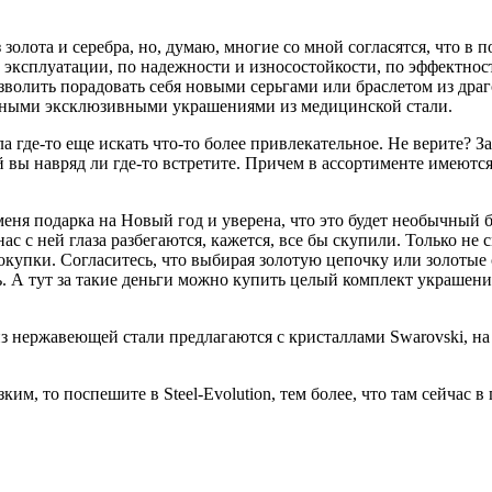
лота и серебра, но, думаю, многие со мной согласятся, что в п
ксплуатации, по надежности и износостойкости, по эффектности 
зволить порадовать себя новыми серьгами или браслетом из дра
красными эксклюзивными украшениями из медицинской стали.
де-то еще искать что-то более привлекательное. Не верите? Загля
 вы навряд ли где-то встретите. Причем в ассортименте имеютс
 меня подарка на Новый год и уверена, что это будет необычны
ас с ней глаза разбегаются, кажется, все бы скупили. Только не 
покупки. Согласитесь, что выбирая золотую цепочку или золотые 
. А тут за такие деньги можно купить целый комплект украшени
 нержавеющей стали предлагаются с кристаллами Swarovski, на
м, то поспешите в Steel-Evolution, тем более, что там сейчас 