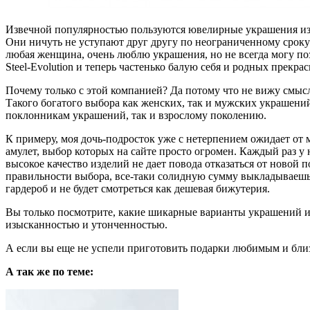
Извечной популярностью пользуются ювелирные украшения из зо
Они ничуть не уступают друг другу по неограниченному сроку э
любая женщина, очень люблю украшения, но не всегда могу по
Steel-Evolution и теперь частенько балую себя и родных пре
Почему только с этой компанией? Да потому что не вижу смысла г
Такого богатого выбора как женских, так и мужских украшений
поклонникам украшений, так и взрослому поколению.
К примеру, моя дочь-подросток уже с нетерпением ожидает от
амулет, выбор которых на сайте просто огромен. Каждый раз у н
высокое качество изделий не дает повода отказаться от новой 
правильности выбора, все-таки солидную сумму выкладываешь
гардероб и не будет смотреться как дешевая бижутерия.
Вы только посмотрите, какие шикарные варианты украшений из
изысканностью и утонченностью.
А если вы еще не успели приготовить подарки любимым и близки
А так же по теме: