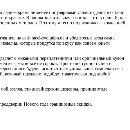
оследнее время не менее популярными стали изделия из стали.
и красоте. В одном значительная разница – это в цене. Я, как
гоценных металлов. Поэтому я тесно подружилась с компанией
ните на сайт steel-evolution.ua и убедитесь в этом сами.
я изделия, которые придутся по вкусу как совсем юным
й браслет с кожаными переплетениями или оригинальный кулон-
смейтесь, мы вовсе не сороки. Просто доступность цен и
серьги долго будешь искать что-то уникальное, сомневаться в
й, который идеально подойдет практически под любой
 мой взгляд, это дизайнерские шедевры, проникнутые
в преддверии Нового года грандиозные скидки.