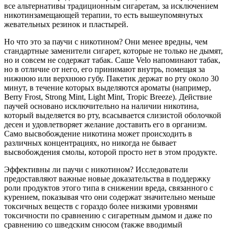
все альтернативы традиционным сигаретам, за исключением
никотинзамещающей терапии, то есть вышеупомянутых
жевательных резинок и пластырей.
Но что это за паучи с никотином? Они менее вредны, чем
стандартные заменители сигарет, которые не только не дымят,
но и совсем не содержат табак. Саше Velo напоминают табак,
но в отличие от него, его принимают внутрь, помещая за
нижнюю или верхнюю губу. Пакетик держат во рту около 30
минут, в течение которых выделяются ароматы (например,
Berry Frost, Strong Mint, Light Mint, Tropic Breeze). Действие
паучей основано исключительно на наличии никотина,
который выделяется во рту, всасывается слизистой оболочкой
десен и удовлетворяет желание доставить его в организм.
Само высвобождение никотина может происходить в
различных концентрациях, но никогда не бывает
высвобождения смолы, которой просто нет в этом продукте.
Эффективны ли паучи с никотином? Исследователи
предоставляют важные новые доказательства в поддержку
роли продуктов этого типа в снижении вреда, связанного с
курением, показывая что они содержат значительно меньше
токсичных веществ с гораздо более низкими уровнями
токсичности по сравнению с сигаретным дымом и даже по
сравнению со шведским снюсом (также вводимый