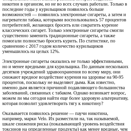
никотин в организм, но не во всех случаях работали. Только в
последние годы у курильщиков появилось больше
возможностей — появились электронные сигареты, а затем и
нагреватели табака, которыми воспользовались 57 процентов
потребителей, желающих бросить или сократить курение
классических сигарет. Только электронные сигареты смогли
существенно заменить традиционные сигареты, а также
помогали полностью бросить курить. По статистике, по
сравнению с 2017 годом количество курильщиков
уменьшилось на целых 12%.
Электронные сигареты оказались не только эффективными,
но и менее вредными для курильщика. По данным нескольких
десятков учреждений здравоохранения по всему миру, они
снижают вредное воздействие курения на здоровье на 90-95
процентов, поскольку не выделяют дыма. Как известно,
именно дым является причиной подавляющего большинства
заболеваний, связанных с табаком. Однако возникает вопрос,
можем ли мы сегодня найти еще более здоровую альтернативу,
которая позволит удовлетворить тягу к никотину?
Оказывается появилось решение — паучи никотина,
например, марки Velo. Их разместили на, так называемой,
шкале снижения риска (показывающей уровень воздействия
токсинов на определенные продукты) как менее вредные, чем