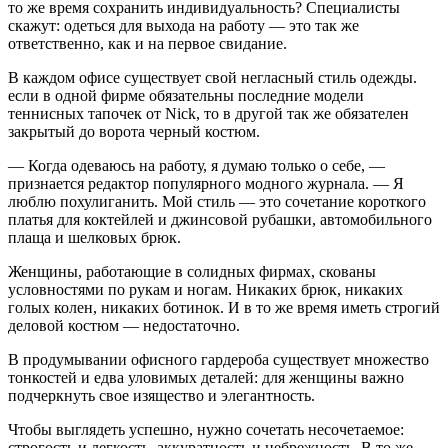
то же время сохранить индивидуальность? Специалисты
скажут: одеться для выхода на работу — это так же
ответственно, как и на первое свидание.
В каждом офисе существует свой негласный стиль одежды.
если в одной фирме обязательны последние модели
теннисных тапочек от Nick, то в другой так же обязателен
закрытый до ворота черный костюм.
— Когда одеваюсь на работу, я думаю только о себе, —
признается редактор популярного модного журнала. — Я
люблю похулиганить. Мой стиль — это сочетание короткого
платья для коктейлей и джинсовой рубашки, автомобильного
плаща и шелковых брюк.
Женщины, работающие в солидных фирмах, скованы
условностями по рукам и ногам. Никаких брюк, никаких
голых колен, никаких ботинок. И в то же время иметь строгий
деловой костюм — недостаточно.
В продумывании офисного гардероба существует множество
тонкостей и едва уловимых деталей: для женщины важно
подчеркнуть свое изящество и элегантность.
Чтобы выглядеть успешно, нужно сочетать несочетаемое:
строгость и легкость, аккуратность и небрежность. В то же