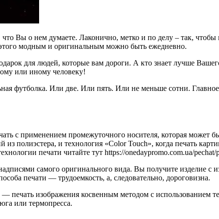
, что Вы о нем думаете. Лаконично, метко и по делу – так, чтоб
ет этого модным и оригинальным можно быть ежедневно.
одарок для людей, которые вам дороги. А кто знает лучше Ваше
тому или иному человеку!
ная футболка. Или две. Или пять. Или не меньше сотни. Главное,
ать с применением промежуточного носителя, которая может бы
 из полиэстера, и технология «Color Touch», когда печать карти
нологии печати читайте тут https://onedaypromo.com.ua/pechat/pe
адписями самого оригинального вида. Вы получите изделие с и
соба печати — трудоемкость, а, следовательно, дороговизна.
— печать изображения косвенным методом с использованием те
тюга или термопресса.