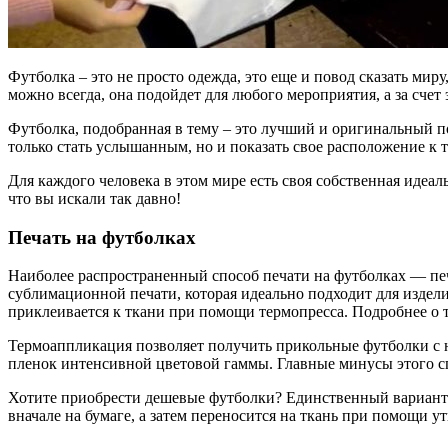
Футболка – это не просто одежда, это еще и повод сказать миру
можно всегда, она подойдет для любого мероприятия, а за сч
Футболка, подобранная в тему – это лучший и оригинальный п
только стать услышанным, но и показать свое расположение к 
Для каждого человека в этом мире есть своя собственная идеаль
что вы искали так давно!
Печать на футболках
Наиболее распространенный способ печати на футболках — печ
сублимационной печати, которая идеально подходит для изделий
приклеивается к ткани при помощи термопресса. Подробнее о тех
Термоаппликация позволяет получить прикольные футболки с н
пленок интенсивной цветовой гаммы. Главные минусы этого спо
Хотите приобрести дешевые футболки? Единственный вариант 
вначале на бумаге, а затем переносится на ткань при помощи у