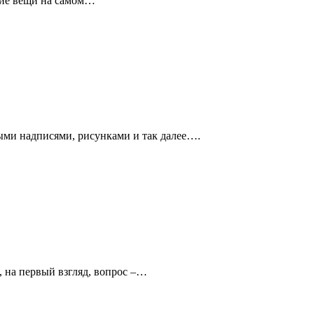
акие вещи на самом…
ыми надписями, рисунками и так далее….
, на первый взгляд, вопрос –…