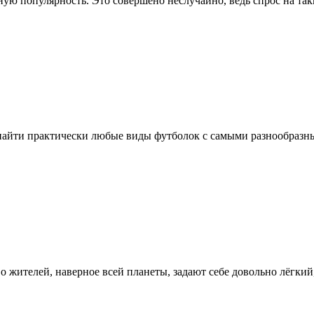
мную популярность. Это совершено неслучайно, ведь спрос на т
найти практически любые виды футболок с самыми разнообразн
 жителей, наверное всей планеты, задают себе довольно лёгкий