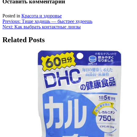
Оставить комментарий
Posted in
Красота и здоровье
Навигация
Previous:
Тише ходишь — быстрее худеешь
Next:
Как выбрать контактные линзы
по
записям
Related Posts