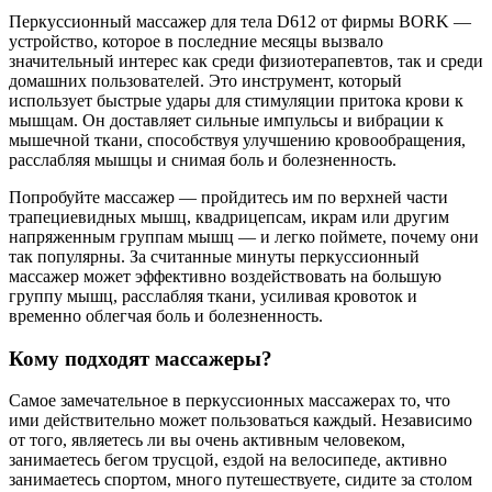
Перкуссионный массажер для тела D612 от фирмы BORK —
устройство, которое в последние месяцы вызвало
значительный интерес как среди физиотерапевтов, так и среди
домашних пользователей. Это инструмент, который
использует быстрые удары для стимуляции притока крови к
мышцам. Он доставляет сильные импульсы и вибрации к
мышечной ткани, способствуя улучшению кровообращения,
расслабляя мышцы и снимая боль и болезненность.
Попробуйте массажер — пройдитесь им по верхней части
трапециевидных мышц, квадрицепсам, икрам или другим
напряженным группам мышц — и легко поймете, почему они
так популярны. За считанные минуты перкуссионный
массажер может эффективно воздействовать на большую
группу мышц, расслабляя ткани, усиливая кровоток и
временно облегчая боль и болезненность.
Кому подходят массажеры?
Самое замечательное в перкуссионных массажерах то, что
ими действительно может пользоваться каждый. Независимо
от того, являетесь ли вы очень активным человеком,
занимаетесь бегом трусцой, ездой на велосипеде, активно
занимаетесь спортом, много путешествуете, сидите за столом