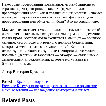
Некоторые исследования показывают, что вибрационная
терапия перед тренировкой так же эффективна для
предотвращения боли, как и традиционный массаж. Означает
ли это, что перкуссионный массажер «эффективен» для
предотвращения или облегчения боли? Это не совсем ясно.
Массажные пистолеты увеличивают приток крови, который
доставляет питательные вещества к мышцам, одновременно
удаляя кровь, которая могла скопиться в мышцах — обычное
явление, часто после длительного периода бездействия,
которое может вызвать отек конечностей. Если вы
используете пистолет сразу после тренировки, это может
помочь в удалении метаболитов — отходов — связанных с
физическими упражнениями, которые могут вызвать
болезненность мышц.
Автор Виктория Кромова
Posted in
Красота и здоровье
Навигация
Previous:
К чему приводит недостаток магния в организме
Next:
Толстовки — наслаждение комфортом и стилем
по
записям
Related Posts