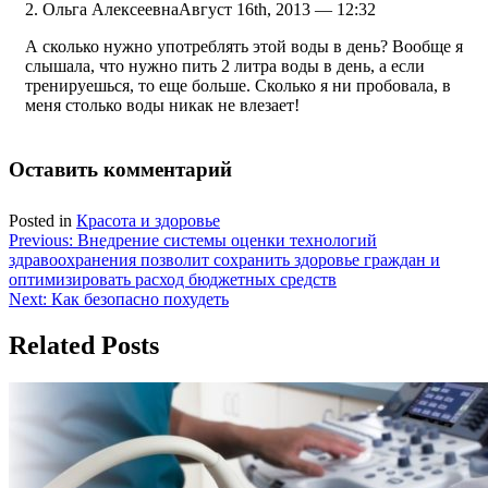
Ольга Алексеевна
Август 16th, 2013 — 12:32
А сколько нужно употреблять этой воды в день? Вообще я
слышала, что нужно пить 2 литра воды в день, а если
тренируешься, то еще больше. Сколько я ни пробовала, в
меня столько воды никак не влезает!
Оставить комментарий
Posted in
Красота и здоровье
Навигация
Previous:
Внедрение системы оценки технологий
здравоохранения позволит сохранить здоровье граждан и
по
оптимизировать расход бюджетных средств
записям
Next:
Как безопасно похудеть
Related Posts