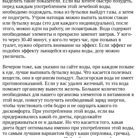
выделить такие показатели. Если вы хотите быстро похудеть,
перед каждым употреблением этой лечебной воды,
необходимо подождать, пока из бутылки выйдут газы, а затем
ее подогреть. Утром натощак можно выпить залпом стакан
или бутылку воды (это для каждого индивидуально), после
этого, можно идти на работу, не позавтракав. Вода содержит
необходимые элементы и прекрасно заменит завтрак. У кого-
то через 30-40 минут, у кого-то через час, при позывах в
туалет, нужно обратить внимание на эффект. Если эффект не
подобен эффекту льющейся из крана воды, дозу можно
увеличить.
Вечером тоже, как указано на сайте воды, при каждом позыве
к еде, лучше выпивать бутылку воды. Что касается полезных
веществ, они в организм попадут. Лысогорская вода не имеет
противопоказаний. Если у вас удален желчный, то эта вода
поможет организму вывести желочь. Большое количество
необходимых для нашего организма элементов и витаминов в
этой воде, помогут получить необходимый заряд энергии,
чтобы чувствовать себя бодро и не ощущать какого-то
дискомфорта. При употреблении этой воды, если вы
придерживались какой-то диеты, продолжайте
придерживаться ее и дальше. Но что касается того, какая
диета будет оптимальна именно при употреблении этой воды,
то самым лучшим вариантом будут каши (перловка, гречка),