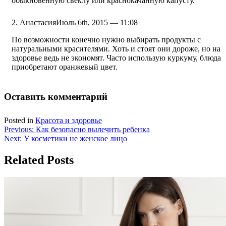
обыкновенную свеклу или краснокачанную капусту.
Анастасия
Июль 6th, 2015 — 11:08
По возможности конечно нужно выбирать продукты с
натуральными красителями. Хоть и стоят они дороже, но на
здоровье ведь не экономят. Часто использую куркуму, блюда
приобретают оранжевый цвет.
Оставить комментарий
Posted in
Красота и здоровье
Навигация
Previous:
Как безопасно вылечить ребенка
Next:
У косметики не женское лицо
по
записям
Related Posts