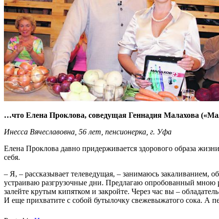
…что Елена Проклова, соведущая Геннадия Малахова («Малах
Инесса Вячеславовна, 56 лет, пенсионерка, г. Уфа
Елена Проклова давно придерживается здорового образа жизн
себя.
– Я, – рассказывает телеведущая, – занимаюсь закаливанием, о
устраиваю разгрузочные дни. Предлагаю опробованный мною ре
залейте крутым кипятком и закройте. Через час вы – обладател
И еще прихватите с собой бутылочку свежевыжатого сока. А пе