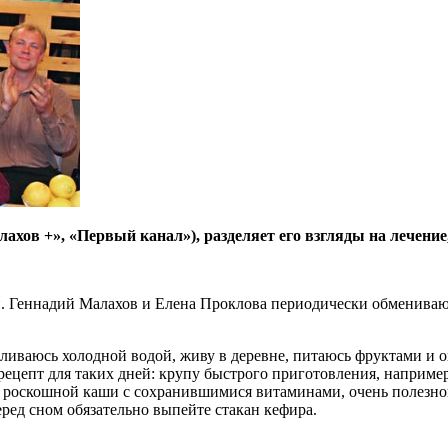
ов +», «Первый канал»), разделяет его взгляды на лечение,
и. Геннадий Малахов и Елена Проклова периодически обменива
бливаюсь холодной водой, живу в деревне, питаюсь фруктами и о
цепт для таких дней: крупу быстрого приготовления, например 
ь роскошной каши с сохранившимися витаминами, очень полезной.
ред сном обязательно выпейте стакан кефира.