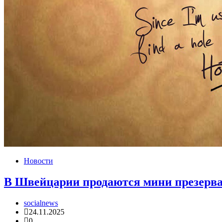
Новости
В Швейцарии продаются мини презерва
socialnews
24.11.2025
0