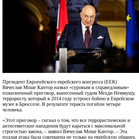
Президент Европейского еврейского конгресса (ЕЕК)
Вячеслав Моше Кантор назвал «суровым и справедливым»
пожизненный приговор, вынесенный судом Мехди Неммушу,
террористу, который в 2014 году устроил бойню в Еврейском
музее в Брюсселе. В результате теракта погибли четыре
человека.
«Этот приговор – сигнал о том, что все террористические и
антисемитские нападения будут караться с максимальной
строгостью закона, – заявил Вячеслав Моше Кантор. – Эта
подлая атака была совершена не только на еврейскую общину,