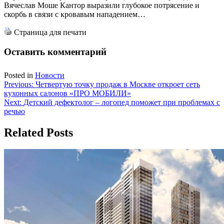
Вячеслав Моше Кантор выразили глубокое потрясение и
скорбь в связи с кровавым нападением…
Страница для печати
Оставить комментарий
Posted in
Новости
Навигация
Previous:
Четвертую точку продаж в Москве откроет сеть
кухонных салонов «ПРО МОБИЛИ»
по
Next:
Детский дефектолог – логопед поможет при проблемах с
записям
речью
Related Posts