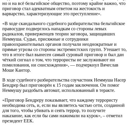
но и на всё бельгийское общество, поэтому крайне важно, что
приговор стал адекватным ответом на жестокость и
варварство, характеризующие это преступление».
«В ходе скандального судебного разбирательства бельгийское
правосудие подверглось нападкам со стороны левых
радикалов, приверженцев теории заговора, защищавших
Неммуша. Судьи, присяжные и сотрудники
правоохранительных органов получали неоднократные и
прямые угрозы со стороны экстремистских групп. Утешает то,
что в итоге был вынесен самый суровый приговор и был дан
чёткий сигнал о том, что террористы не заслуживают ни
помилования, ни снисхождения», — подчеркнул Вячеслав
Моше Кантор.
В ходе судебного разбирательства соучастник Неммуша Насер
Бендрер был приговорён к 15 годам заключения. Он помог
Неммушу раздобыть автомат, использованный в теракте.
«Приговор Бендреру показывает, что каждому террористу
необходима сеть, и, если вы являетесь частью сети, созданной
для того, чтобы убивать и сеять террор, то получите
наказание, как если бы сами нажимали на курок», – отметил
президент ЕЕК.