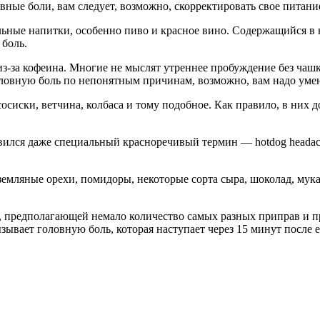
вные боли, вам следует, возможно, скорректировать свое питан
ольные напитки, особенно пиво и красное вино. Содержащийся в
 боль.
з-за кофеина. Многие не мыслят утреннее пробуждение без чашк
головную боль по непонятным причинам, возможно, вам надо уме
сиски, ветчина, колбаса и тому подобное. Как правило, в них д
ился даже специальный красноречивый термин — hotdog headache
емляные орехи, помидоры, некоторые сорта сыра, шоколад, мука 
, предполагающей немало количество самых разных приправ и п
ызывает головную боль, которая наступает через 15 минут после