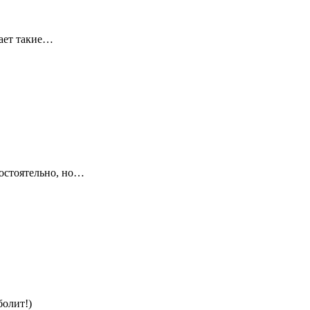
вает такие…
мостоятельно, но…
болит!)