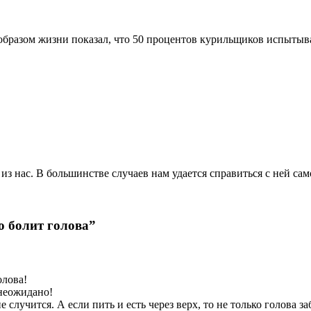
с образом жизни показал, что 50 процентов курильщиков испыты
з нас. В большинстве случаев нам удается справиться с ней са
о болит голова”
олова!
 неожидано!
 случится. А если пить и есть через верх, то не только голова за