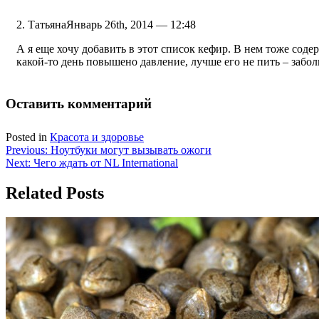
Татьяна
Январь 26th, 2014 — 12:48
А я еще хочу добавить в этот список кефир. В нем тоже содер
какой-то день повышено давление, лучше его не пить – забол
Оставить комментарий
Posted in
Красота и здоровье
Навигация
Previous:
Ноутбуки могут вызывать ожоги
Next:
Чего ждать от NL International
по
записям
Related Posts