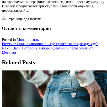
на программы по графике, живописи, дизайнерскому рисунку.
Школой предлагается три ступени сложности обучения,
персональный…
Страница для печати
Оставить комментарий
Posted in
Мода и стиль
Навигация
Previous:
Онлайн-шоппинг – где купить женскую одежду?
Next:
Шаги в сторону выбора идеальной пары обуви от
по
Мегатоп
записям
Related Posts