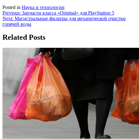
Posted in
Наука и технологии
Навигация
Previous:
Запчасти класса «Original» для PlayStation 5
Next:
Магистральные фильтры для механической очистки
по
горячей воды
записям
Related Posts