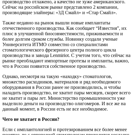
производство отлажено, а качество не хуже американского.
Сейчас на российском рынке представлено 2 компании,
производящие элайнеры: «3Д Смайл» и «Стар Смайл».
Также недавно на рынок вышли новые имплантаты
отечественного производства. Как сообщает “Известия”, их
плюс в улучшенной биосовместимости, приживаемости и
более долгим сроком службы. Новинку создали ученые
Университета ИТМО совместно со специалистами
стоматологического фрезерного центра полного цикла
производства и завода Lenmiriot. С учетом того, что сейчас на
рынке преобладают импортные протезы и импланты, важно,
что в России появится собственное производство.
Однако, несмотря на такую «находку» стоматологов,
множество расходников, материалов и ряд необходимого
оборудования в России ранее не производились, и чтобы
наладить производство, не хватит пары месяцев, скорее всего
не хватит и пары лет. Министерство промышленности уже
выделило деньги на производство олигомеров. И все же на
данный момент, в России есть не все необходимое.
Чего не хватает в России?
Если с имплантологией и протезированием все более менее
понятно, то с ортопедией стоматологам приходится несладко.