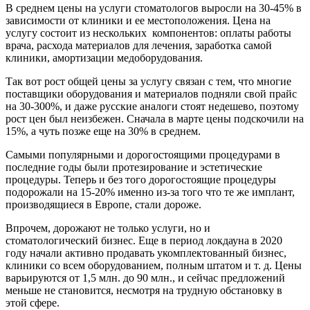
В среднем цены на услуги стоматологов выросли на 30-45% в
зависимости от клиники и ее местоположения. Цена на
услугу состоит из нескольких компонентов: оплаты работы
врача, расхода материалов для лечения, заработка самой
клиники, амортизации медоборудования.
Так вот рост общей цены за услугу связан с тем, что многие
поставщики оборудования и материалов подняли свой прайс
на 30-300%, и даже русские аналоги стоят недешево, поэтому
рост цен был неизбежен. Сначала в марте цены подскочили на
15%, а чуть позже еще на 30% в среднем.
Самыми популярными и дорогостоящими процедурами в
последние годы были протезирование и эстетические
процедуры. Теперь и без того дорогостоящие процедуры
подорожали на 15-20% именно из-за того что те же имплант,
производящиеся в Европе, стали дороже.
Впрочем, дорожают не только услуги, но и
стоматологический бизнес. Еще в период локдауна в 2020
году начали активно продавать укомплектованный бизнес,
клиники со всем оборудованием, полным штатом и т. д. Цены
варьируются от 1,5 млн. до 90 млн., и сейчас предложений
меньше не становится, несмотря на трудную обстановку в
этой сфере.