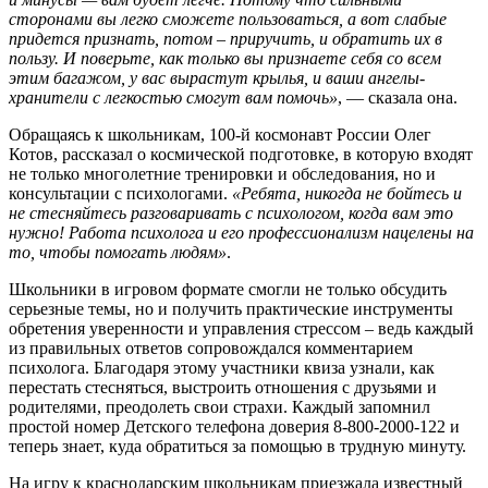
сторонами вы легко сможете пользоваться, а вот слабые
придется признать, потом – приручить, и обратить их в
пользу. И поверьте, как только вы признаете себя со всем
этим багажом, у вас вырастут крылья, и ваши ангелы-
хранители с легкостью смогут вам помочь»
, — сказала она.
Обращаясь к школьникам, 100-й космонавт России Олег
Котов, рассказал о космической подготовке, в которую входят
не только многолетние тренировки и обследования, но и
консультации с психологами.
«Ребята, никогда не бойтесь и
не стесняйтесь разговаривать с психологом, когда вам это
нужно! Работа психолога и его профессионализм нацелены на
то, чтобы помогать людям»
.
Школьники в игровом формате смогли не только обсудить
серьезные темы, но и получить практические инструменты
обретения уверенности и управления стрессом – ведь каждый
из правильных ответов сопровождался комментарием
психолога. Благодаря этому участники квиза узнали, как
перестать стесняться, выстроить отношения с друзьями и
родителями, преодолеть свои страхи. Каждый запомнил
простой номер Детского телефона доверия 8-800-2000-122 и
теперь знает, куда обратиться за помощью в трудную минуту.
На игру к краснодарским школьникам приезжала известный