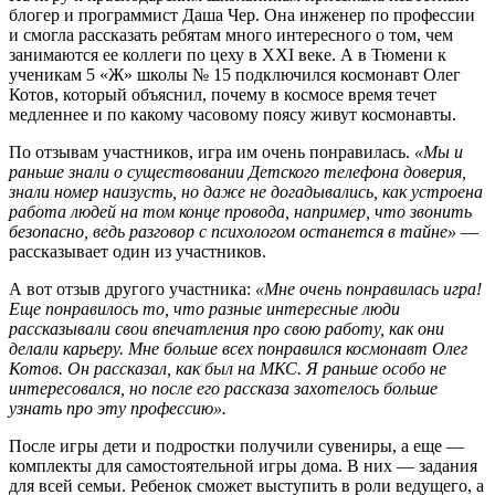
блогер и программист Даша Чер. Она инженер по профессии
и смогла рассказать ребятам много интересного о том, чем
занимаются ее коллеги по цеху в XXI веке. А в Тюмени к
ученикам 5 «Ж» школы № 15 подключился космонавт Олег
Котов, который объяснил, почему в космосе время течет
медленнее и по какому часовому поясу живут космонавты.
По отзывам участников, игра им очень понравилась.
«Мы и
раньше знали о существовании Детского телефона доверия,
знали номер наизусть, но даже не догадывались, как устроена
работа людей на том конце провода, например, что звонить
безопасно, ведь разговор с психологом останется в тайне»
—
рассказывает один из участников.
А вот отзыв другого участника:
«Мне очень понравилась игра!
Еще понравилось то, что разные интересные люди
рассказывали свои впечатления про свою работу, как они
делали карьеру. Мне больше всех понравился космонавт Олег
Котов. Он рассказал, как был на МКС. Я раньше особо не
интересовался, но после его рассказа захотелось больше
узнать про эту профессию».
После игры дети и подростки получили сувениры, а еще —
комплекты для самостоятельной игры дома. В них — задания
для всей семьи. Ребенок сможет выступить в роли ведущего, а