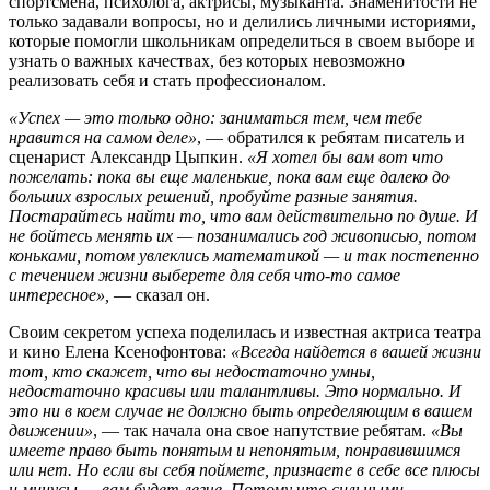
спортсмена, психолога, актрисы, музыканта. Знаменитости не
только задавали вопросы, но и делились личными историями,
которые помогли школьникам определиться в своем выборе и
узнать о важных качествах, без которых невозможно
реализовать себя и стать профессионалом.
«Успех — это только одно: заниматься тем, чем тебе
нравится на самом деле»
, — обратился к ребятам писатель и
сценарист Александр Цыпкин.
«Я хотел бы вам вот что
пожелать: пока вы еще маленькие, пока вам еще далеко до
больших взрослых решений, пробуйте разные занятия.
Постарайтесь найти то, что вам действительно по душе. И
не бойтесь менять их — позанимались год живописью, потом
коньками, потом увлеклись математикой — и так постепенно
с течением жизни выберете для себя что-то самое
интересное»,
— сказал он.
Своим секретом успеха поделилась и известная актриса театра
и кино Елена Ксенофонтова:
«Всегда найдется в вашей жизни
тот, кто скажет, что вы недостаточно умны,
недостаточно красивы или талантливы. Это нормально. И
это ни в коем случае не должно быть определяющим в вашем
движении»
, — так начала она свое напутствие ребятам.
«Вы
имеете право быть понятым и непонятым, понравившимся
или нет. Но если вы себя поймете, признаете в себе все плюсы
и минусы — вам будет легче. Потому что сильными