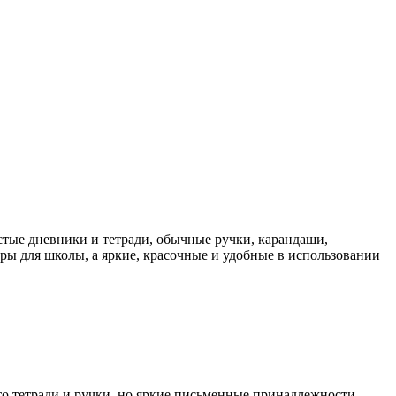
остые дневники и тетради, обычные ручки, карандаши,
ры для школы, а яркие, красочные и удобные в использовании
сто тетради и ручки, но яркие письменные принадлежности,