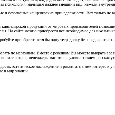
ская психология: малышам важнее внешний вид, нежели внутренн
ые и безопасные канцелярские принадлежности. Вот только не в
т канцелярской продукции от мировых производителей позволяет
олы. На сайте можно приобрести все необходимое для школьник
буйте приобрести хотя бы одну тетрадочку без предварительной
бегать по магазинам. Вместе с ребенком Вы можете выбрать все 
озвоните в офис, менеджеры магазина с удовольствием расскажу
ость, эстетическое наслаждение и разжигать в нем интерес к у
ие в мир знаний.