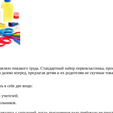
ставляло никакого труда. Стандартный набор первоклассника, пр
алеко вперед, предлагая детям и их родителям не скучные това
ь в себе две вещи:
 учителей;
ольников.
кивались с ситуацией, когда драгоценное чадо требовало не про