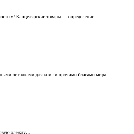
простым! Канцелярские товары — определение…
онными читалками для книг и прочими благами мира…
 новую одежду…