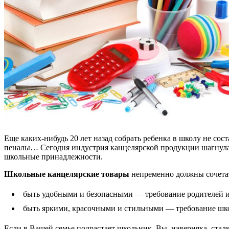
Еще каких-нибудь 20 лет назад собрать ребенка в школу не со
пеналы… Сегодня индустрия канцелярской продукции шагнула д
школьные принадлежности.
Школьные канцелярские товары
непременно должны сочетат
быть удобными и безопасными — требование родителей и
быть яркими, красочными и стильными — требование шк
Если в Вашей семье подрастает школьник, Вы, наверняка, стал