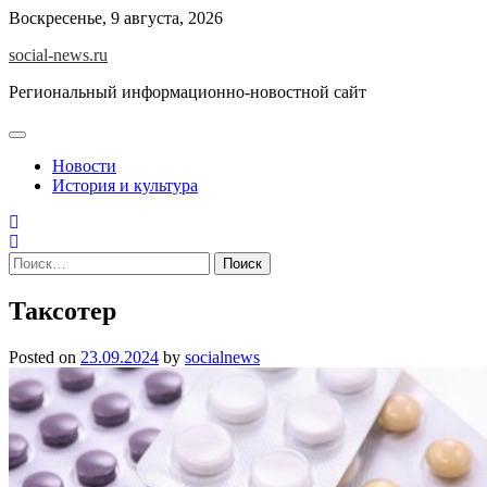
Skip
Воскресенье, 9 августа, 2026
to
social-news.ru
content
Региональный информационно-новостной сайт
Новости
История и культура
Найти:
Таксотер
Posted on
23.09.2024
by
socialnews