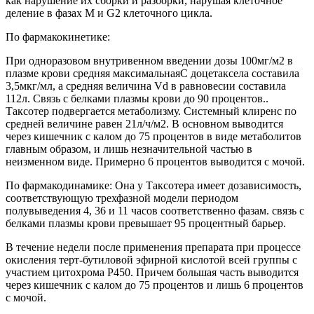
как нарушение их сборки и разборки, нарушая клеточное
деление в фазах М и G2 клеточного цикла.
По фармакокинетике:
При одноразовом внутривенном введении дозы 100мг/м2 в
плазме крови средняя максимальнаяС доцетаксела составила
3,5мкг/мл, а средняя величина Vd в равновесии составила
112л. Связь с белками плазмы крови до 90 процентов..
Таксотер подвергается метаболизму. Системный клиренс по
средней величине равен 21л/ч/м2. В основном выводится
через кишечник с калом до 75 процентов в виде метаболитов
главным образом, и лишь незначительной частью в
неизменном виде. Примерно 6 процентов выводится с мочой.
По фармакодинамике: Она у Таксотера имеет дозависимость,
соответствующую трехфазной модели периодом
полувыведения 4, 36 и 11 часов соответственно фазам. связь с
белками плазмы крови превышает 95 процентный барьер.
В течение недели после применения препарата при процессе
окисления терт-бутиловой эфирной кислотой всей группы с
участием цитохрома Р450. Причем большая часть выводится
через кишечник с калом до 75 процентов и лишь 6 процентов
с мочой.