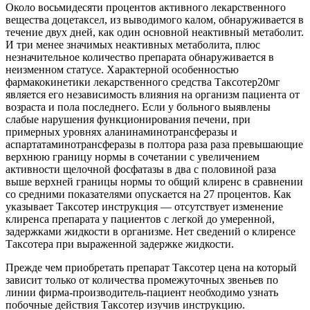
Около восьмидесяти процентов активного лекарственного
вещества доцетаксел, из выводимого калом, обнаруживается в
течение двух дней, как один основной неактивный метаболит.
И три менее значимых неактивных метаболита, плюс
незначительное количество препарата обнаруживается в
неизменном статусе. Характерной особенностью
фармакокинетики лекарственного средства Таксотер20мг
является его независимость влияния на организм пациента от
возраста и пола последнего. Если у больного выявлены
слабые нарушения функционирования печени, при
примерных уровнях аланинаминотрансферазы и
аспартатаминотрансферазы в полтора раза раза превышающие
верхнюю границу нормы в сочетании с увеличением
активности щелочной фосфатазы в два с половиной раза
выше верхней границы нормы то общий клиренс в сравнении
со средними показателями опускается на 27 процентов. Как
указывает Таксотер инструкция — отсутствует изменение
клиренса препарата у пациентов с легкой до умеренной,
задержками жидкости в организме. Нет сведений о клиренсе
Таксотера при выраженной задержке жидкости.
Прежде чем приобретать препарат Таксотер цена на который
зависит только от количества промежуточных звеньев по
линии фирма-производитель-пациент необходимо узнать
побочные действия Таксотер изучив инструкцию.