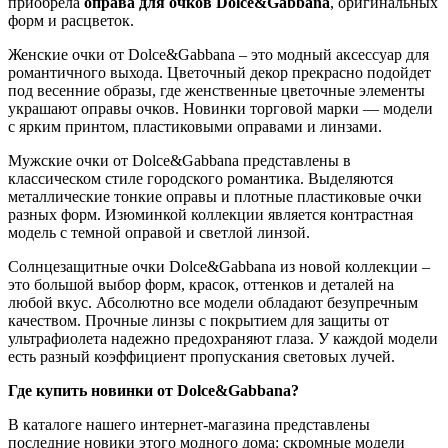
приобрела
оправа для очков Dolce&Gabbana
, оригинальных
форм и расцветок.
Женские очки от Dolce&Gabbana – это модный аксессуар для
романтичного выхода. Цветочный декор прекрасно подойдет
под весенние образы, где женственные цветочные элементы
украшают оправы очков. Новинки торговой марки — модели
с ярким принтом, пластиковыми оправами и линзами.
Мужские очки от Dolce&Gabbana представлены в
классическом стиле городского романтика. Выделяются
металлические тонкие оправы и плотные пластиковые очки
разных форм. Изюминкой коллекции является контрастная
модель с темной оправой и светлой линзой.
Солнцезащитные очки Dolce&Gabbana из новой коллекции –
это большой выбор форм, красок, оттенков и деталей на
любой вкус. Абсолютно все модели обладают безупречным
качеством. Прочные линзы с покрытием для защиты от
ультрафиолета надежно предохраняют глаза. У каждой модели
есть разный коэффициент пропускания световых лучей.
Где купить новинки от Dolce&Gabbana?
В каталоге нашего интернет-магазина представлены
последние новики этого модного дома: скромные модели