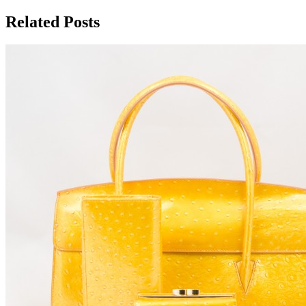
по
записям
Related Posts